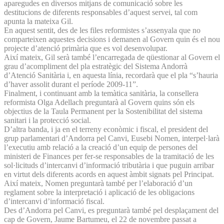
aparegudes en diversos mitjans de comunicació sobre les
destitucions de diferents responsables d’aquest servei, tal com
apunta la mateixa Gil.
En aquest sentit, des de les files reformistes s’assenyala que no
comparteixen aquestes decisions i demanen al Govern quin és el nou
projecte d’atenció primària que es vol desenvolupar.
Així mateix, Gil serà també l’encarregada de qüestionar al Govern el
grau d’acompliment del pla estratègic del Sistema Andorrà
d’Atenció Sanitària i, en aquesta línia, recordarà que el pla “s’hauria
d’haver assolit durant el període 2009-11”.
Finalment, i continuant amb la temàtica sanitària, la consellera
reformista Olga Adellach preguntarà al Govern quins són els
objectius de la Taula Permanent per la Sostenibilitat del sistema
sanitari i la protecció social.
D’altra banda, i ja en el terreny econòmic i fiscal, el president del
grup parlamentari d’Andorra pel Canvi, Eusebi Nomen, interpel·larà
l’executiu amb relació a la creació d’un equip de persones del
ministeri de Finances per fer-se responsables de la tramitació de les
sol·licituds d’intercanvi d’informació tributària i que puguin arribar
en virtut dels diferents acords en aquest àmbit signats pel Principat.
Així mateix, Nomen preguntarà també per l’elaboració d’un
reglament sobre la interpretació i aplicació de les obligacions
d’intercanvi d’informació fiscal.
Des d’Andorra pel Canvi, es preguntarà també pel desplaçament del
cap de Govern, Jaume Bartumeu, el 22 de novembre passat a