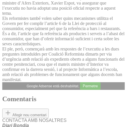
ministre d’Afers Exteriors, Xavier Espot, va assegurar que
l’executiu no havia adoptat una posició oficial respecte a aquest
tema.
Els reformistes també volen saber quins mecanismes utilitza el
Govern per fer complir l’article 6 de la Llei de protecció al
consumidor, especialment pel que fa referència a bars i restaurants.
És a dir, l’article que fa referència als productes i serveis a l’abast del
consumidor, que han d’oferir informació suficient i certa sobre les
seves característiques.
El ple, però, començarà amb les respostes de l’executiu a les dues
preguntes introduïdes per Coalició Reformista dimarts per via
d’urgència amb relació als expedients oberts a alguns funcionaris del
centre penitenciari, cosa que el mateix ministre d’Interior va
confirmar en la darrera sessió, i al projecte Informàtica a l’escola,
amb relació als problemes de funcionament que alguns docents han
manifestat.
Permetre
Google Adsense està deshabilitat.
Comentaris
Afegir nou comentari
CONTACTA AMB NOSALTRES
Diari Bondia