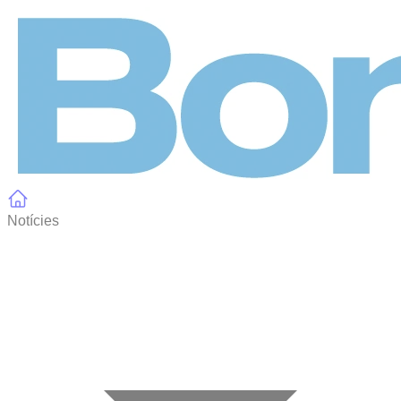
Panell de gestió de galetes
Notícies