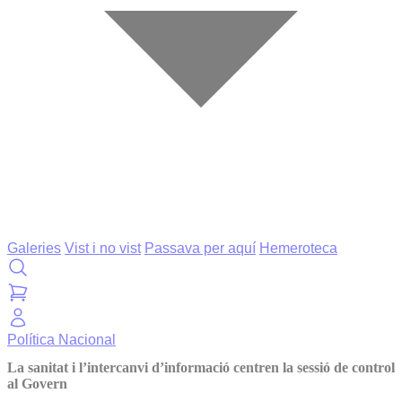
Galeries
Vist i no vist
Passava per aquí
Hemeroteca
Política
Nacional
La sanitat i l’intercanvi d’informació centren la sessió de control
al Govern