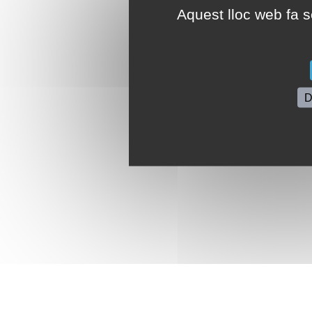
Aquest lloc web fa se
D