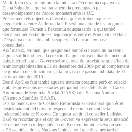
Madrid, on es va reunir amb la ministra d’Economia espanyola,
Elena Salgado, a qui va transmetre la preocupació pel
desenvolupament de l’acord monetari amb la UE.
Precisament els objectius i l’estat en què es troben aquestes
negociacions entre Andorra i la UE serà una altra de les preguntes
que formularà Nomen a l’executiu aquesta tarda, a qui també
demanarà per l’estat de les negociacions entre el Principat i el Banc
d’Espanya en relació amb la supervisió bancària en base
consolidada.
Així mateix, Nomen, que preguntarà també si l’executiu ha rebut
alguna sol·licitud per a la creació d’alguna nova entitat financera al
país, interpel·larà el Govern sobre el total de provisions que s’han de
tenir comptabilitzades a 31 de desembre del 2009 per al complement
de jubilació dels funcionaris, i la previsió de passiu amb data de 31
de desembre del 2010.
Des d’ApC es farà també aquesta mateixa pregunta però en relació
amb les provisions necessàries per garantir els dèficits de la Caixa
Andorrana de Seguretat Social (CASS) i del Sistema Andorrà
d’Atenció Sanitària (SAAS).
D’altra banda, des de Coalició Reformista es demanarà quin és el
posicionament del Govern respecte al reconeixement de la
independència de Kosovo. En aquest sentit, el conseller Ladislau
Baró va recordar que el cap de Govern va expressar la seva intenció
de reconèixer la independència de Kosovo durant la seva presència
a l’Assemblea de les Nacions Unides, tot i que dies més tard el