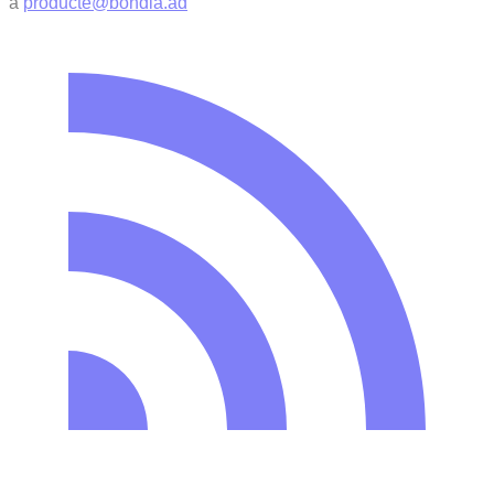
a
producte@bondia.ad