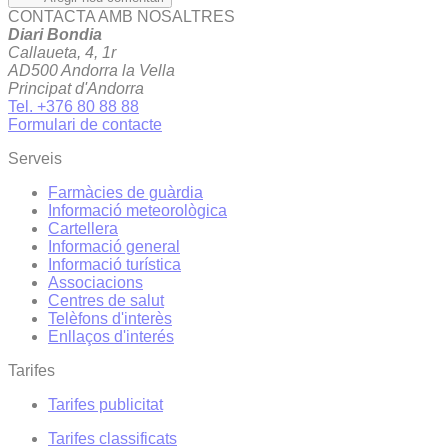
CONTACTA AMB NOSALTRES
Diari Bondia
Callaueta, 4, 1r
AD500 Andorra la Vella
Principat d'Andorra
Tel. +376 80 88 88
Formulari de contacte
Serveis
Farmàcies de guàrdia
Informació meteorològica
Cartellera
Informació general
Informació turística
Associacions
Centres de salut
Telèfons d'interès
Enllaços d'interés
Tarifes
Tarifes publicitat
Tarifes classificats