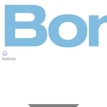
Panell de gestió de galetes
Notícies