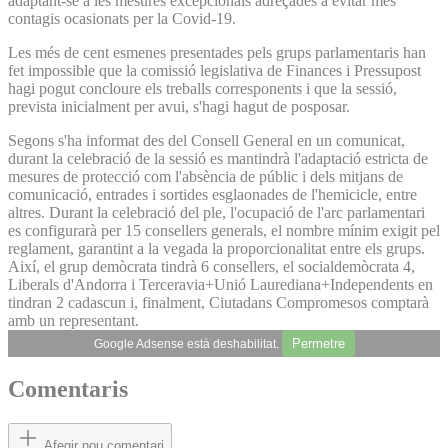
adaptant-se a les mesures excepcionals adreçades a evitar més
contagis ocasionats per la Covid-19.
Les més de cent esmenes presentades pels grups parlamentaris han
fet impossible que la comissió legislativa de Finances i Pressupost
hagi pogut concloure els treballs corresponents i que la sessió,
prevista inicialment per avui, s'hagi hagut de posposar.
Segons s'ha informat des del Consell General en un comunicat,
durant la celebració de la sessió es mantindrà l'adaptació estricta de
mesures de protecció com l'absència de públic i dels mitjans de
comunicació, entrades i sortides esglaonades de l'hemicicle, entre
altres. Durant la celebració del ple, l'ocupació de l'arc parlamentari
es configurarà per 15 consellers generals, el nombre mínim exigit pel
reglament, garantint a la vegada la proporcionalitat entre els grups.
Així, el grup demòcrata tindrà 6 consellers, el socialdemòcrata 4,
Liberals d'Andorra i Terceravia+Unió Laurediana+Independents en
tindran 2 cadascun i, finalment, Ciutadans Compromesos comptarà
amb un representant.
Permetre
Google Adsense està deshabilitat.
Comentaris
Afegir nou comentari