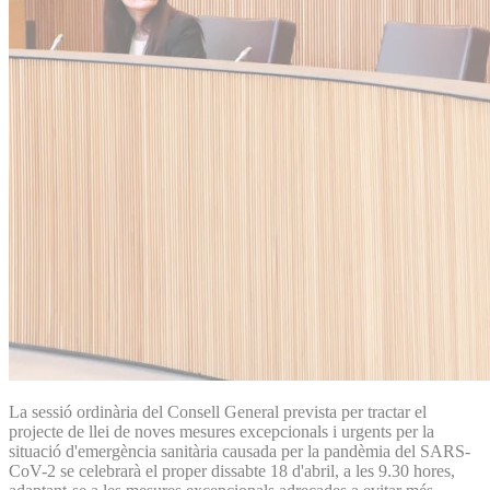
La sessió ordinària del Consell General prevista per tractar el
projecte de llei de noves mesures excepcionals i urgents per la
situació d'emergència sanitària causada per la pandèmia del SARS-
CoV-2 se celebrarà el proper dissabte 18 d'abril, a les 9.30 hores,