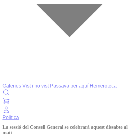
Galeries
Vist i no vist
Passava per aquí
Hemeroteca
Política
La sessió del Consell General se celebrarà aquest dissabte al
matí