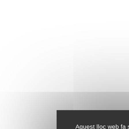
Aquest lloc web fa s