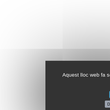
Aquest lloc web fa se
D