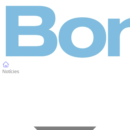
Panell de gestió de galetes
Notícies