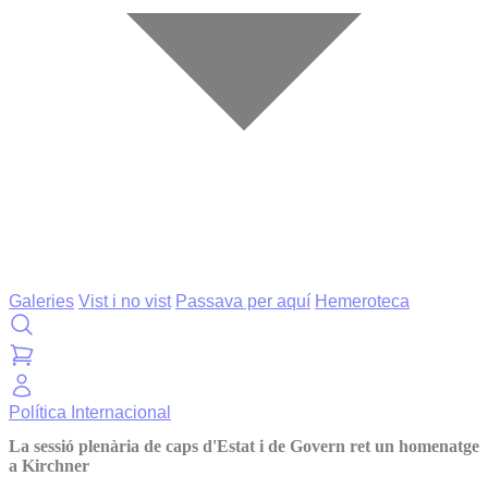
Galeries
Vist i no vist
Passava per aquí
Hemeroteca
Política
Internacional
La sessió plenària de caps d'Estat i de Govern ret un homenatge
a Kirchner