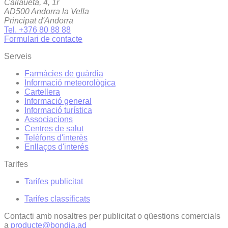
Callaueta, 4, 1r
AD500 Andorra la Vella
Principat d'Andorra
Tel. +376 80 88 88
Formulari de contacte
Serveis
Farmàcies de guàrdia
Informació meteorològica
Cartellera
Informació general
Informació turística
Associacions
Centres de salut
Telèfons d'interès
Enllaços d'interés
Tarifes
Tarifes publicitat
Tarifes classificats
Contacti amb nosaltres per publicitat o qüestions comercials
a
producte@bondia.ad