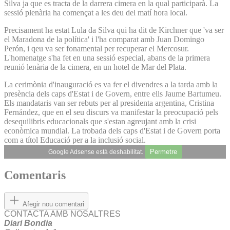
Silva ja que es tracta de la darrera cimera en la qual participarà. La
sessió plenària ha començat a les deu del matí hora local.
Precisament ha estat Lula da Silva qui ha dit de Kirchner que 'va ser
el Maradona de la política' i l'ha comparat amb Juan Domingo
Perón, i qeu va ser fonamental per recuperar el Mercosur.
L'homenatge s'ha fet en una sessió especial, abans de la primera
reunió lenària de la cimera, en un hotel de Mar del Plata.
La cerimònia d'inauguració es va fer el divendres a la tarda amb la
presència dels caps d'Estat i de Govern, entre ells Jaume Bartumeu.
Els mandataris van ser rebuts per al presidenta argentina, Cristina
Fernández, que en el seu discurs va manifestar la preocupació pels
desequilibris educacionals que s'estan agreujant amb la crisi
econòmica mundial. La trobada dels caps d'Estat i de Govern porta
com a títol Educació per a la inclusió social.
Permetre
Google Adsense està deshabilitat.
Comentaris
Afegir nou comentari
CONTACTA AMB NOSALTRES
Diari Bondia