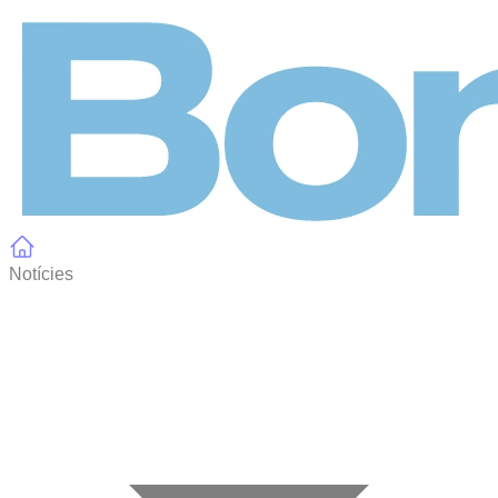
Panell de gestió de galetes
Notícies