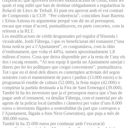
corporació, que aprovava diverses modificacions de crèdit, entre les
quals el mig milió que han de destinar obligadament a regularitzar la
Relació de Llocs de Treball. El punt era aprovat amb el vot contrari
de Compromís i la CUP. “Per coherència”, coincidien Joan Barrera
i Xènia Antona en argumentar perquè van dir no al pressupost,
encara que estan d’acord, puntualitzaven, en parts concretes, com la
referent a la RLT.
Les modificacions de crèdit desgranades pel regidor d’Hisenda i
vicealcalde, Jordi Fàbrega, i que es beneficiaran del romanent (“una
bona notícia per a l’Ajuntament”, es congratulava, com la ràtio
d’endeutament, que volta el 44%), sumen aproximadament 1,8
milions d’euros. Cosa que deixa disponible per a la resta de l’any els
dos i escaig restants. “Al nou equip li queda un Ajuntament sanejat i
diners per fer les polítiques que cregui convenients”, puntualitzava.
Tot i que en el destí dels diners es contemplen activitats del segon
semestre com el manteniment de parcs i jardins (13.000 euros) o la
programació estable de cultura (52.000), la festa major (42.000) o
completar la partida destinada a la Fira de Sant Ermengol (39.000).
També hi ha les inversions que ja el pressupost marca que s’han de
pagar amb el romanent, va detallar Fàbrega, com el material per als
agents de la policia local (armilles i càmeres) per valor d’uns 8.000
euros o inversions lligades a sostenibilitat (la part que correspon a
l’Ajuntament, lligada a fons Next Generation), que puja a més de
300.000 euros.
També hi ha 35.000 euros per continuar amb l’excavació