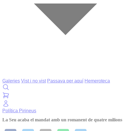
Galeries
Vist i no vist
Passava per aquí
Hemeroteca
Política
Pirineus
La Seu acaba el mandat amb un romanent de quatre milions