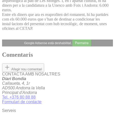
arqueològica al pati de Les Monges. I, en l’apartat cultural, hi ha
diners per a la candidatura a la Unesco amb Foix i Andorra: 6.000
euros.
Entre els diners que ara es reaprofiten del romanent, hi ha partides
com els 60.000 euros que s’han de destinar a condicionar les
instal·lacions del presentat com hub tecnològic, de moment, unes
oficines al CETAP.
Permetre
Google Adsense està deshabilitat.
Comentaris
Afegir nou comentari
CONTACTA AMB NOSALTRES
Diari Bondia
Callaueta, 4, 1r
AD500 Andorra la Vella
Principat d'Andorra
Tel. +376 80 88 88
Formulari de contacte
Serveis