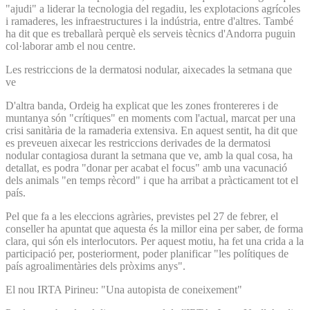
"ajudi" a liderar la tecnologia del regadiu, les explotacions agrícoles
i ramaderes, les infraestructures i la indústria, entre d'altres. També
ha dit que es treballarà perquè els serveis tècnics d'Andorra puguin
col·laborar amb el nou centre.
Les restriccions de la dermatosi nodular, aixecades la setmana que
ve
D'altra banda, Ordeig ha explicat que les zones frontereres i de
muntanya són "crítiques" en moments com l'actual, marcat per una
crisi sanitària de la ramaderia extensiva. En aquest sentit, ha dit que
es preveuen aixecar les restriccions derivades de la dermatosi
nodular contagiosa durant la setmana que ve, amb la qual cosa, ha
detallat, es podra "donar per acabat el focus" amb una vacunació
dels animals "en temps rècord" i que ha arribat a pràcticament tot el
país.
Pel que fa a les eleccions agràries, previstes pel 27 de febrer, el
conseller ha apuntat que aquesta és la millor eina per saber, de forma
clara, qui són els interlocutors. Per aquest motiu, ha fet una crida a la
participació per, posteriorment, poder planificar "les polítiques de
país agroalimentàries dels pròxims anys".
El nou IRTA Pirineu: "Una autopista de coneixement"