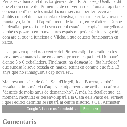
Per la seva banda, el director general de l'IRTA, Josep Usall, ha dit
que el nou centre del Pirineu ha de convertir-se en "una autopista de
coneixement" i que les instal·lacions serviran per fer recerca en
àmbits com el de la ramaderia extensiva, el sector lleter, la vinya de
muntanya, la fruita i l'aprofitament de la llana, entre d'altres. També
ha detallat que tot i que la seu central estarà a la capital alturgellenca
també es posaran en marxa altres espais on poder fer investigació,
com ara el que ja funciona a Vileha, i que aquests funcionaran en
xarxa.
Usall preveu que el nou centre del Pirineu estigui operatiu en les
pròximes setmanes i que en aquesta primera etapa inicial hi haurà
d'entre 5 o 6 treballadors. Finalment, ha destacat la "fita històrica"
que suposa la seva posada en marxa, tenint en compte que feia 13
anys que no s'inaugurava cap nova seu.
Mentrestant, l'alcalde de la Seu d'Urgell, Joan Barrera, també ha
ressaltat la importància d'aquest equipament, que arriba, ha afirmat,
"després de molts anys de demanar-ho". A més, ha detallat que, de
moment, l'activitat es desenvoluparà a la Casa dels Parcs del Pirineu
i que l'edifici definitiu se situarà al centre històric, a Ca l'Armenter.
Permetre
Google Adsense està deshabilitat.
Comentaris