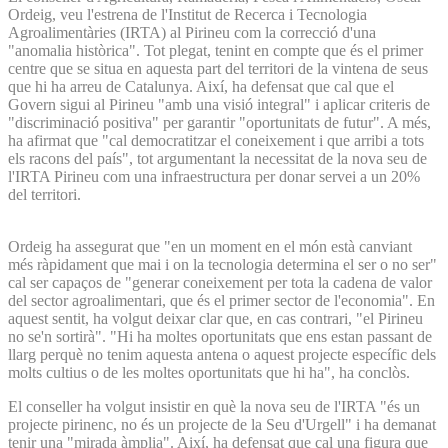
Ordeig, veu l'estrena de l'Institut de Recerca i Tecnologia
Agroalimentàries (IRTA) al Pirineu com la correcció d'una
"anomalia històrica". Tot plegat, tenint en compte que és el primer
centre que se situa en aquesta part del territori de la vintena de seus
que hi ha arreu de Catalunya. Així, ha defensat que cal que el
Govern sigui al Pirineu "amb una visió integral" i aplicar criteris de
"discriminació positiva" per garantir "oportunitats de futur". A més,
ha afirmat que "cal democratitzar el coneixement i que arribi a tots
els racons del país", tot argumentant la necessitat de la nova seu de
l'IRTA Pirineu com una infraestructura per donar servei a un 20%
del territori.
Ordeig ha assegurat que "en un moment en el món està canviant
més ràpidament que mai i on la tecnologia determina el ser o no ser"
cal ser capaços de "generar coneixement per tota la cadena de valor
del sector agroalimentari, que és el primer sector de l'economia". En
aquest sentit, ha volgut deixar clar que, en cas contrari, "el Pirineu
no se'n sortirà". "Hi ha moltes oportunitats que ens estan passant de
llarg perquè no tenim aquesta antena o aquest projecte específic dels
molts cultius o de les moltes oportunitats que hi ha", ha conclòs.
El conseller ha volgut insistir en què la nova seu de l'IRTA "és un
projecte pirinenc, no és un projecte de la Seu d'Urgell" i ha demanat
tenir una "mirada àmplia". Així, ha defensat que cal una figura que