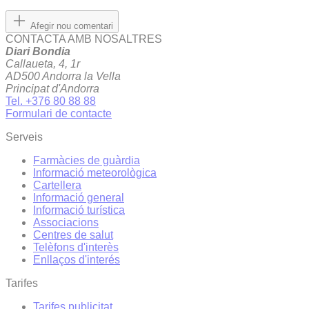
Afegir nou comentari
CONTACTA AMB NOSALTRES
Diari Bondia
Callaueta, 4, 1r
AD500 Andorra la Vella
Principat d'Andorra
Tel. +376 80 88 88
Formulari de contacte
Serveis
Farmàcies de guàrdia
Informació meteorològica
Cartellera
Informació general
Informació turística
Associacions
Centres de salut
Telèfons d'interès
Enllaços d'interés
Tarifes
Tarifes publicitat