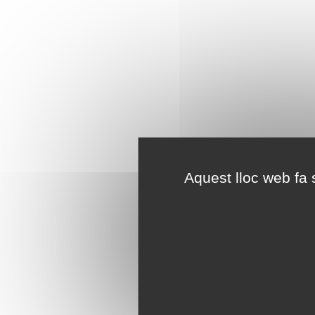
Aquest lloc web fa s