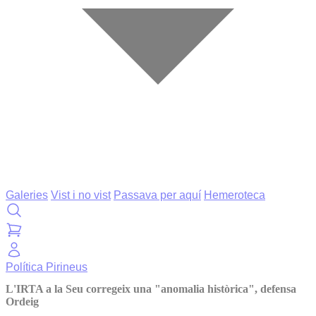
Galeries
Vist i no vist
Passava per aquí
Hemeroteca
Política
Pirineus
L'IRTA a la Seu corregeix una "anomalia històrica", defensa
Ordeig