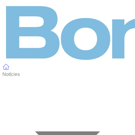
Panell de gestió de galetes
Notícies