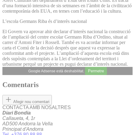
Afers Culturals del departament d’Estat dels Estats Units. Es tracta
d’una formació intensiva de sis setmanes en l’àmbit de la civilització
contemporània dels EUA, en temes com l’educació i la cultura.
L’escola Germans Riba és d’interès nacional
El Govern va aprovar ahir declarar d’interès nacional la construcció
de l’ampliació del centre escolar Germans Riba d’Ordino, situat al
carrer d’Antoni Fiter i Rossell. També es va acordar informar per
carta el Comú de la decisió després que aquest va expressar la
conformitat amb el projecte. L’ampliació d’aquesta escola està dins
dels supòsits contemplats a la Llei d’ordenament del territori i
urbanisme perquè un projecte es pugui declarar d’interès nacional.
Permetre
Google Adsense està deshabilitat.
Comentaris
Afegir nou comentari
CONTACTA AMB NOSALTRES
Diari Bondia
Callaueta, 4, 1r
AD500 Andorra la Vella
Principat d'Andorra
Tel. +376 80 88 88