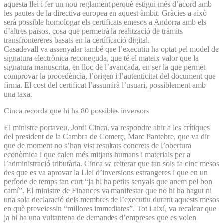
aquesta llei i fer un nou reglament perquè estigui més d’acord amb
les pautes de la directiva europea en aquest àmbit. Gràcies a això
serà possible homologar els certificats emesos a Andorra amb els
d’altres països, cosa que permetrà la realització de tràmits
transfrontereres basats en la certificació digital.
Casadevall va assenyalar també que l’executiu ha optat pel model de
signatura electrònica reconeguda, que té el mateix valor que la
signatura manuscrita, en lloc de l’avançada, en ser la que permet
comprovar la procedència, l’origen i l’autenticitat del document que
firma. El cost del certificat l’assumirà l’usuari, possiblement amb
una taxa.
Cinca recorda que hi ha 80 possibles inversors
El ministre portaveu, Jordi Cinca, va respondre ahir a les crítiques
del president de la Cambra de Comerç, Marc Pantebre, que va dir
que de moment no s’han vist resultats concrets de l’obertura
econòmica i que calen més mitjans humans i materials per a
l’administració tributària. Cinca va reiterar que tan sols fa cinc mesos
des que es va aprovar la Llei d’inversions estrangeres i que en un
període de temps tan curt “ja hi ha petits senyals que anem pel bon
camí”. El ministre de Finances va manifestar que no hi ha hagut ni
una sola declaració dels membres de l’executiu durant aquests mesos
en què preveiessin “millores immediates”. Tot i així, va recalcar que
ja hi ha una vuitantena de demandes d’empreses que es volen