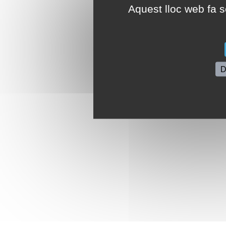
Aquest lloc web fa se
D