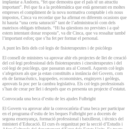
implantar a Andorra, “fet que demostra que el país té un atractiu
important”. Pel que fa a la problemàtica que està generant en moltes
empreses el compliment de la nova normativa comptable i els nous
impostos, Cinca va recordar que ha afirmat en diferents ocasions que
hi hauria “una certa saturació” tant de l’administració com dels
mateixos obligats tributaris. “Hi ha qüestions no previstes i a què
estem intentant donar resposta”, va dir Cinca, que va ressaltar també
l’important esforç que s’ha fet per formar el personal.
A punt les lleis dels col·legis de fisioterapeutes i de psicòlegs
El consell de ministres va aprovar ahir els projectes de llei de creació
del col·legi professional dels fisioterapeutes i cinesiterapeutes i del
col·legi de psicòlegs, que passaran ara al Consell. Aquests col·legis
s’afegeixen als que ja estan constituïts a instància del Govern, com
els de farmacèutics, logopedes, economistes, enginyers i geòlegs,
aprovats fa poc per la cambra legislativa. Els col·legis professionals
s’han de crear per llei i després que es presenta un projecte d’estatut.
Convocada una beca d’estiu de les ajudes Fulbright
El Govern va aprovar ahir la convocatòria d’una beca per participar
en el programa d’estiu de les beques Fulbright per a docents de
segona ensenyança, formació professional i batxillerat, i tècnics del
ministeri d’Educació. El curs és organitzat per la secció d’Estudis i