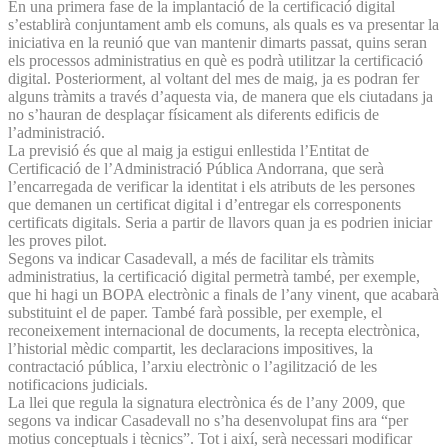
En una primera fase de la implantació de la certificació digital
s’establirà conjuntament amb els comuns, als quals es va presentar la
iniciativa en la reunió que van mantenir dimarts passat, quins seran
els processos administratius en què es podrà utilitzar la certificació
digital. Posteriorment, al voltant del mes de maig, ja es podran fer
alguns tràmits a través d’aquesta via, de manera que els ciutadans ja
no s’hauran de desplaçar físicament als diferents edificis de
l’administració.
La previsió és que al maig ja estigui enllestida l’Entitat de
Certificació de l’Administració Pública Andorrana, que serà
l’encarregada de verificar la identitat i els atributs de les persones
que demanen un certificat digital i d’entregar els corresponents
certificats digitals. Seria a partir de llavors quan ja es podrien iniciar
les proves pilot.
Segons va indicar Casadevall, a més de facilitar els tràmits
administratius, la certificació digital permetrà també, per exemple,
que hi hagi un BOPA electrònic a finals de l’any vinent, que acabarà
substituint el de paper. També farà possible, per exemple, el
reconeixement internacional de documents, la recepta electrònica,
l’historial mèdic compartit, les declaracions impositives, la
contractació pública, l’arxiu electrònic o l’agilització de les
notificacions judicials.
La llei que regula la signatura electrònica és de l’any 2009, que
segons va indicar Casadevall no s’ha desenvolupat fins ara “per
motius conceptuals i tècnics”. Tot i així, serà necessari modificar