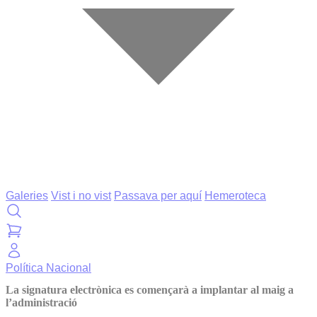
Galeries
Vist i no vist
Passava per aquí
Hemeroteca
Política
Nacional
La signatura electrònica es començarà a implantar al maig a
l’administració