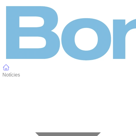
Panell de gestió de galetes
Notícies