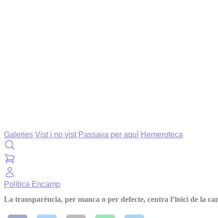
Galeries
Vist i no vist
Passava per aquí
Hemeroteca
Política
Encamp
La transparència, per manca o per defecte, centra l’inici de la