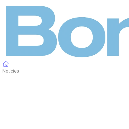
Panell de gestió de galetes
Notícies