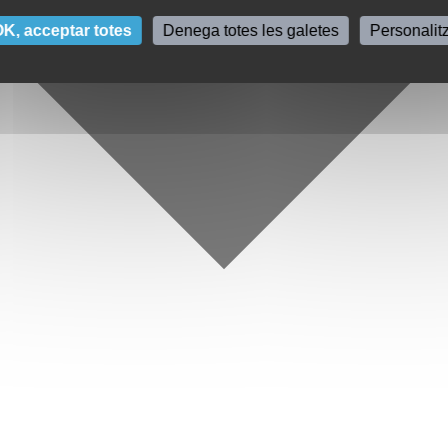
K, acceptar totes
Denega totes les galetes
Personalit