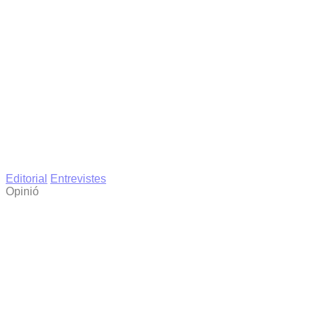
Editorial
Entrevistes
Opinió