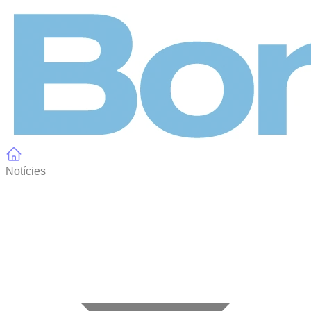
Panell de gestió de galetes
Notícies