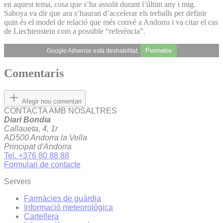
en aquest tema, cosa que s’ha assolit durant l’últim any i mig.
Saboya va dir que ara s’hauran d’accelerar els treballs per definir
quin és el model de relació que més convé a Andorra i va citar el cas
de Liechtenstein com a possible “referència”.
Permetre
Google Adsense està deshabilitat.
Comentaris
Afegir nou comentari
CONTACTA AMB NOSALTRES
Diari Bondia
Callaueta, 4, 1r
AD500 Andorra la Vella
Principat d'Andorra
Tel. +376 80 88 88
Formulari de contacte
Serveis
Farmàcies de guàrdia
Informació meteorològica
Cartellera