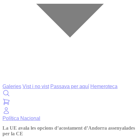
Galeries
Vist i no vist
Passava per aquí
Hemeroteca
Política
Nacional
La UE avala les opcions d’acostament d’Andorra assenyalades
per la CE