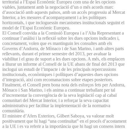
territorial a l’Espai Econòmic Europeu com una de les opcions
viables, juntament amb la negociació d’un o més acords marc
d’associació amb aquests països, amb un accés progressiu al Mercat
Interior, a les mesures d’acompanyament i a les polítiques
horitzontals, i que incloguessin mecanismes institucionals seguint el
model de l’Espai Econòmic Europeu.
El Consell convida a la Comissió Europea i a l’Alta Representant a
continuar l’anàlisi i la reflexió sobre les dues opcions indicades i,
concretament, volen que es mantinguin les consultes amb els
Governs d’Andorra, de Mònaco i de San Marino, i amb altres parts
rellevants, durant el primer semestre del 2013, per avaluar la
viabilitat i el grau de suport a les dues opcions. A més, els emplacen
a lliurar un informe al Consell de la UE abans de final del 2013 que
inclogui un estudi de l’impacte i de les principals repercussions
institucionals, econòmiques i polítiques d’aquestes dues opcions
d’integració, així com recomanacions sobre etapes posteriors.
Finalment, el Consell pren bona nota dels esforços fets per Andorra,
Mònaco i San Marino, i els anima a continuar treballant per tal
d’incrementar la convergència de la seva legislació cap al cabal
comunitari del Mercat Interior, i a reforçar la seva capacitat
administrativa per facilitar la implementació de la normativa
comunitària.
El ministre d’Afers Exteriors, Gilbert Saboya, va valorar molt
positivament que hi hagi “una continuïtat” en el procés d’acostament
a la UE i es va referir a la importància que hi hagi un consens intern