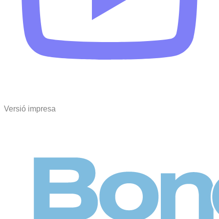
Versió impresa