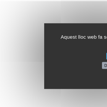
Aquest lloc web fa se
D