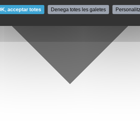
K, acceptar totes
Denega totes les galetes
Personalit