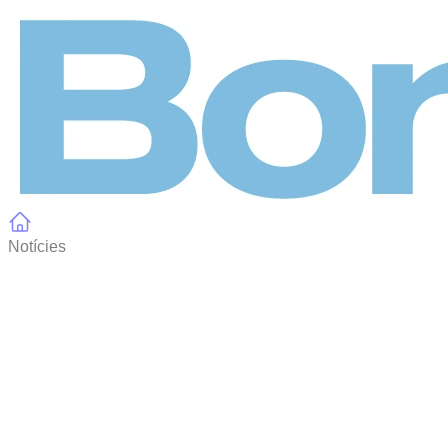
Panell de gestió de galetes
Notícies