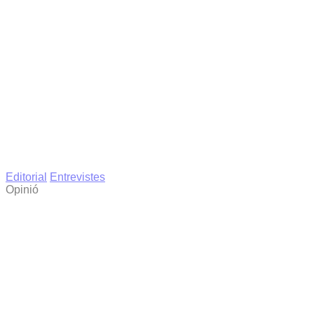
Editorial
Entrevistes
Opinió