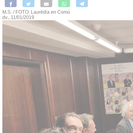
M.S. / FOTO: Laurèdia en Comú
dv., 11/01/2019