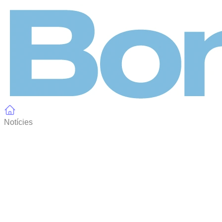
Panell de gestió de galetes
Notícies