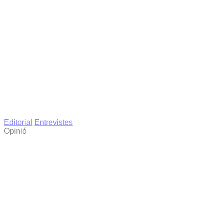
Editorial
Entrevistes
Opinió