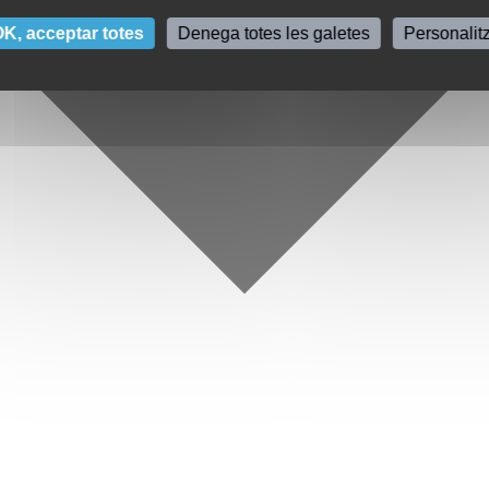
K, acceptar totes
Denega totes les galetes
Personalit