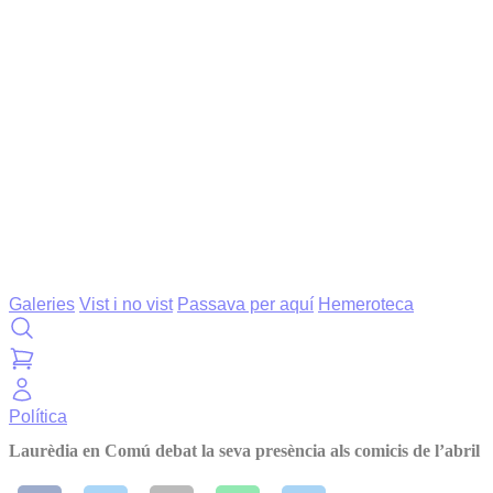
Galeries
Vist i no vist
Passava per aquí
Hemeroteca
Política
Laurèdia en Comú debat la seva presència als comicis de l’abril