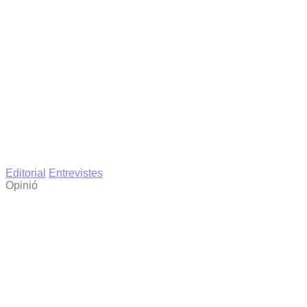
Editorial
Entrevistes
Opinió