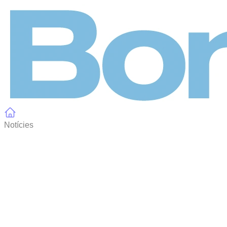
Panell de gestió de galetes
Notícies