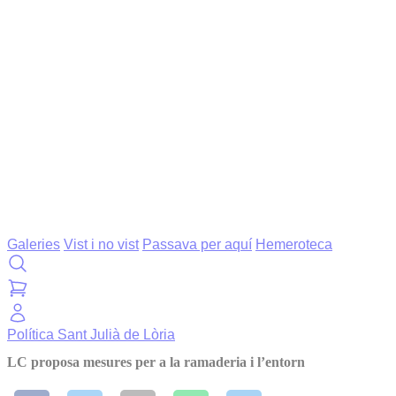
Galeries
Vist i no vist
Passava per aquí
Hemeroteca
Política
Sant Julià de Lòria
LC proposa mesures per a la ramaderia i l’entorn