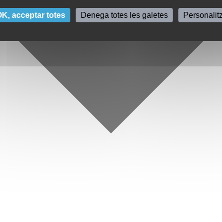
K, acceptar totes
Denega totes les galetes
Personalit