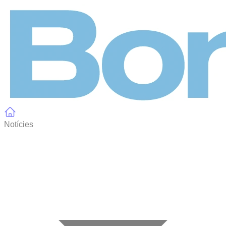
Panell de gestió de galetes
Notícies