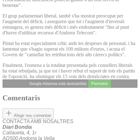
benestar".
El grup parlamentari liberal, també s'ha mostrat preocupat per
l'augment del dèficit, i asseguren que tot i l'augment d'inversió
estrangera, es genera més dèficit i més endeutament "fins al punt
d'haver d'utilitzar recursos d'Andorra Telecom".
Pintat ha estat especialment crític amb les despeses de personal, i ha
lamentat que s'hagin superat els 100 milions d'euros, i acusa el
Govern de "camuflar les retribucions dels alts càrrecs polítics".
Finalment, l'esmena a la totalitat presentada pels consellers liberals
ha estat rebutjada, ja que tot i haver rebut el suport de tots els partits
de l'oposició, ha obntingur els 15 vots dels demòcrates en contra.
Permetre
Google Adsense està deshabilitat.
Comentaris
Afegir nou comentari
CONTACTA AMB NOSALTRES
Diari Bondia
Callaueta, 4, 1r
AD500 Andorra la Vella