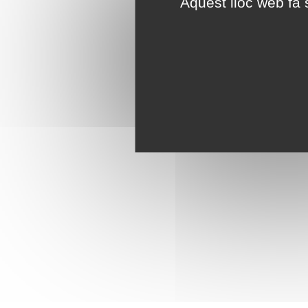
Aquest lloc web fa s