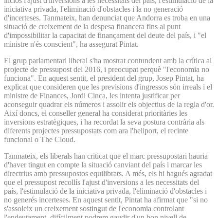
inclòs l'ajust d'inversions a les necessitats del país, l'estimulació de la
iniciativa privada, l'eliminació d'obstacles i la no generació
d'incerteses. Tanmateix, han denunciat que Andorra es troba en una
situació de creixement de la despesa financera fins al punt
d'impossibilitar la capacitat de finançament del deute del país, i "el
ministre n'és conscient", ha assegurat Pintat.
El grup parlamentari liberal s'ha mostrat contundent amb la crítica al
projecte de pressupost del 2016, i preocupat perquè "l'economia no
funciona". En aquest sentit, el president del grup, Josep Pintat, ha
explicat que consideren que les previsions d'ingressos són irreals i el
ministre de Finances, Jordi Cinca, les intenta justificar per
aconseguir quadrar els números i assolir els objectius de la regla d'or.
Així doncs, el conseller general ha considerat prioritàries les
inversions estratègiques, i ha recordat la seva postura contrària als
diferents projectes pressupostats com ara l'heliport, el recinte
funcional o The Cloud.
Tanmateix, els liberals han criticat que el marc pressupostari hauria
d'haver tingut en compte la situació canviant del país i marcar les
directrius amb pressupostos equilibrats. A més, els hi hagués agradat
que el pressupost recollís l'ajust d'inversions a les necessitats del
país, l'estimulació de la iniciativa privada, l'eliminació d'obstacles i
no generés incerteses. En aquest sentit, Pintat ha afirmat que "si no
s'assoleix un creixement sostingut de l'economia controlant
l'endeutament, difícilment podrem gaudir d'un bon nivell de