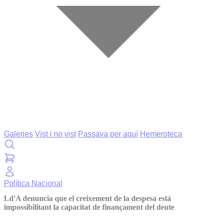
Galeries
Vist i no vist
Passava per aquí
Hemeroteca
Política
Nacional
Ld'A denuncia que el creixement de la despesa està
impossibilitant la capacitat de finançament del deute