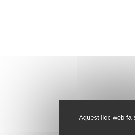
Aquest lloc web fa s