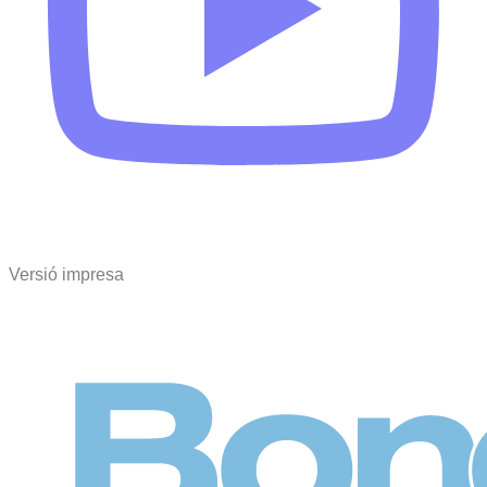
Versió impresa