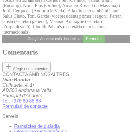
vocals territorials seran Carles Font (Canillo), Valentí Martí
(Encamp), Núria Fius (Ordino), Amadeu Rossell (la Massana) i
Jordi Cerqueda (Andorra la Vella). A la direcció també hi haurà
Salus Chato, Toni Garcia (vicepresidents primer i segon), Ferran
Costa (secretari general), Maanan Aouraghe (secretari
d’organització) i Judith Pallarès (secretària de relacions
internacionals).
Permetre
Google Adsense està deshabilitat.
Comentaris
Afegir nou comentari
CONTACTA AMB NOSALTRES
Diari Bondia
Callaueta, 4, 1r
AD500 Andorra la Vella
Principat d'Andorra
Tel. +376 80 88 88
Formulari de contacte
Serveis
Farmàcies de guàrdia
Informació meteorològica