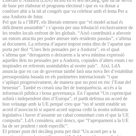
Liberals d’Andorra (LdA) inclou en el seu decàleg, que ha de servir
de base per elaborar el programa electoral i que es va donar a
conèixer ahir a la nit al congrés que va celebrar amb el lema Per a
una Andorra de futur.
Pel que fa a l’IRPF, els liberals entenen que “el model actual és
difícilment assumible” i s’aposta per una tributació exclusivament de
les rendes locals enfront de les globals. “Això contribuirà a afavorir
un entorn atractiu per poder atreure més residents passius”, s’afirma
al document. La reforma d’aquest impost entra dins de l’apartat que
porta per títol “Unes lleis pensades per a Andorra”, en el qual
s’afirma que “derogarem o deixarem a la seva mínima expressió
aquelles lleis no pensades per a Andorra, copiades d’altres estats i no
inspirades en referents assimilables al nostre país”. Així, LdA
anuncia que en cas de governar també farà una nova llei d’estabilitat
pressupostària basada en els paràmetres internacionals “i que
s’apliqui progressivament, de manera que no posi en risc l’Estat del
benestar”. També es crearà una llei de transparència, accés a la
informació pública i bona governança. En l’apartat “Un coprincipat
sobirà i independent dins d’Europa”, el partit defensa un acord de
bon veïnatge amb la UE perquè creu que “no té sentit establir un
acord d’associació si aquest acord suposa cedir la nostra sobirania
legislativa i haver d’assumir un cabal comunitari com el que la UE
comporta”. LdA considera, així doncs, que “l’apropament a la UE
ha de ser prudent i molt específic”.
El primer punt del decàleg porta per títol “Un acord per a la