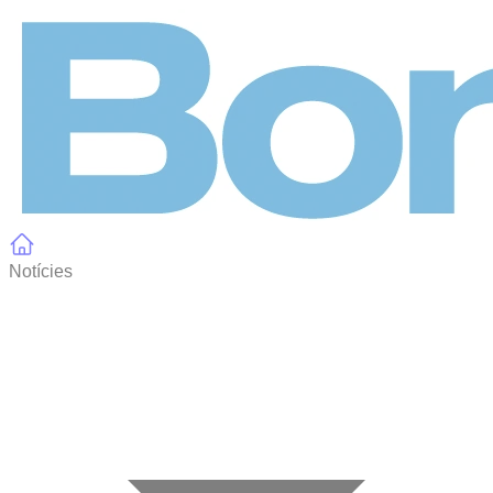
Panell de gestió de galetes
Notícies