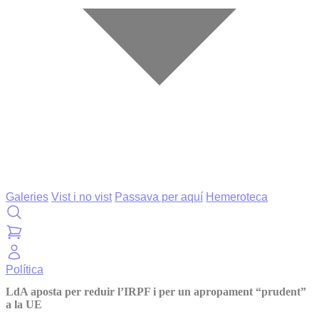
Galeries
Vist i no vist
Passava per aquí
Hemeroteca
Política
LdA aposta per reduir l’IRPF i per un apropament “prudent”
a la UE