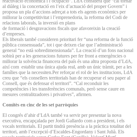
reactivació econòmica i l’ocupació”. LdA considera que “cal tornar
al diàleg i la concertació en l’eix d’actuació del proper Govern” i
proposa un pla d’accions adreçat a tots els agents econòmics per
millorar la competitivitat i l’emprenedoria, la reforma del Codi de
relacions laborals, la inversió en plans
de formació i desgravacions fiscals que afavoreixin la creació
d’empreses.
Els liberals també consideren prioritari fer “una reforma de la funció
pública consensuada”, tot i que deixen clar que l’administració
general “no està sobredimensionada”. La creació d’un fons nacional
sobirà per a les generacions futures per fer front a emergències o
millorar la solvència financera del país és una altra proposta d’LdA,
així com establir una única ajuda real, amb un únic tràmit, per a les
famílies que la necessiten.Per reforçar el rol de les institucions, LdA
creu que “els consellers territorials han de recuperar el seu paper al
Consell, que és defensar el territori”. “Cal reconduir les
competències i les transferències comunals, però sense caure en
mesures centralitzadores i privatives”, afirmen.
Comitès en cinc de les set parròquies
El congrés d’ahir d’LdA també va servir per presentar la nova
executiva, encapçalada per Jordi Gallardo com a president, i els
vocals territorials. El partit tindrà presència a la pràctica totalitat del
territori, amb l’excepció d’Escaldes-Engordany i Sant Julià. Els