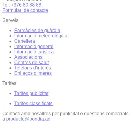
Tel. +376 80 88 88
Formulari de contacte
Serveis
Farmàcies de guàrdia
Informació meteorològica
Cartellera
Informació general
Informació turística
Associacions
Centres de salut
Telèfons d'interès
Enllaços d'interés
Tarifes
Tarifes publicitat
Tarifes classificats
Contacti amb nosaltres per publicitat o qüestions comercials
a
producte@bondia.ad