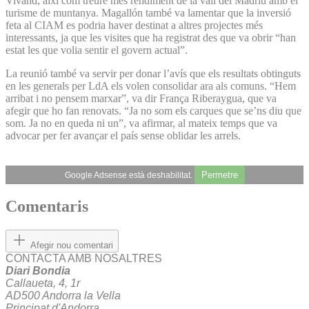
Vivand, així com treure més rendiment de la vall del Madriu amb el
turisme de muntanya. Magallón també va lamentar que la inversió
feta al CIAM es podria haver destinat a altres projectes més
interessants, ja que les visites que ha registrat des que va obrir “han
estat les que volia sentir el govern actual”.
La reunió també va servir per donar l’avís que els resultats obtinguts
en les generals per LdA els volen consolidar ara als comuns. “Hem
arribat i no pensem marxar”, va dir França Riberaygua, que va
afegir que ho fan renovats. “Ja no som els carques que se’ns diu que
som. Ja no en queda ni un”, va afirmar, al mateix temps que va
advocar per fer avançar el país sense oblidar les arrels.
Permetre
Google Adsense està deshabilitat.
Comentaris
Afegir nou comentari
CONTACTA AMB NOSALTRES
Diari Bondia
Callaueta, 4, 1r
AD500 Andorra la Vella
Principat d'Andorra