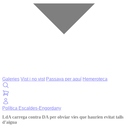
Galeries
Vist i no vist
Passava per aquí
Hemeroteca
Política
Escaldes-Engordany
LdA carrega contra DA per obviar vies que haurien evitat talls
d’aigua