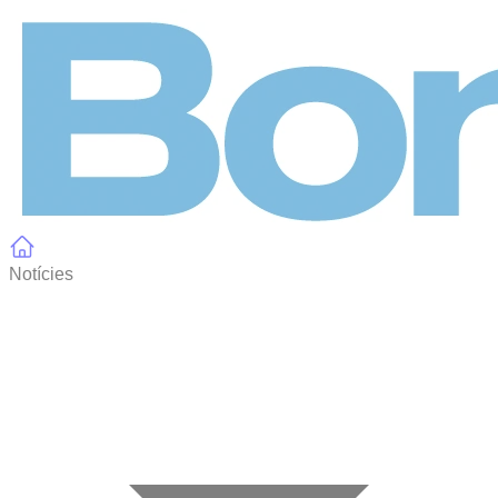
Panell de gestió de galetes
Notícies