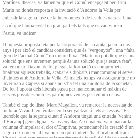
Martínez-Illescas, va lamentar que el Comú encapçalat per Trini
Marín no donés resposta a la invitació d’Andorra la Vella per
enllestir la segona fase de la interconnexió de les dues xarxes. Una
acció que hauria evitat en gran part els talls que es van viure a
l’estiu, va indicar.
D’aquesta proposta feta per la corporació de la capital ja en fa dos
anys i per això el candidat considera que és “vergonyós” i una “falta
greu de l’actual Comú” no moure fitxa. “Marín no pot dir que és una
solució que ens inventem perquè és una solució que ja estava feta”,
va remarcar. Davant de tot plegat, la formació es compromet a
finalitzar aquests treballs, acabar els dipòsits i mancomunar el servei
d’aigües amb Andorra la Vella. Al mateix temps va assegurar que no
invertiran a Capesa si abans no s’ha fet una auditoria de la societat.
De fet, l’aposta dels liberals passa per mancomunar el màxim de
serveis possibles amb les parròquies veïnes per reduir costos.
També el cap de llista, Marc Magallón, va remarcar la necessitat de
millorar Vivand fent èmfasi en la senyalització i els accessos. “És
increïble que la segona ciutat d’Andorra tingui una entrada [venint
d’Encamp] gens digna”, va assenyalar. Així mateix, va remarcar la
voluntat d’impulsar el clot d’Emprivat, potenciant-hi la creació d’un
segon eix comercial i valorar en quin indret s’ha d’acabar ubicant