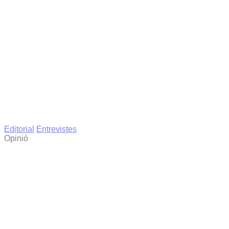
Editorial
Entrevistes
Opinió