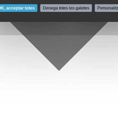
K, acceptar totes
Denega totes les galetes
Personalit