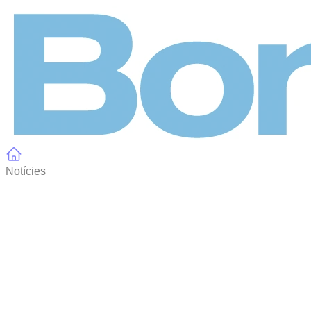
Panell de gestió de galetes
Notícies