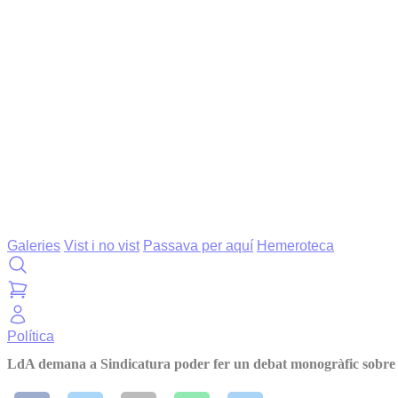
Galeries
Vist i no vist
Passava per aquí
Hemeroteca
Política
LdA demana a Sindicatura poder fer un debat monogràfic sobre 