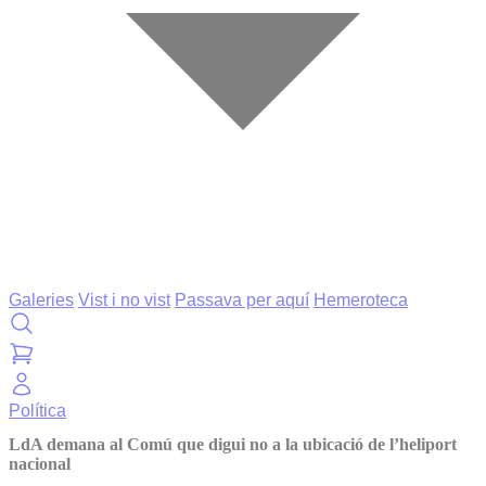
Galeries
Vist i no vist
Passava per aquí
Hemeroteca
Política
LdA demana al Comú que digui no a la ubicació de l’heliport
nacional