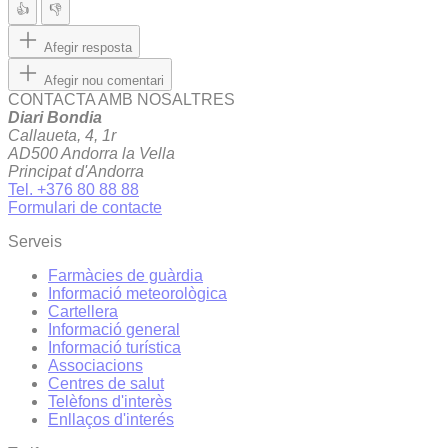
👍
👎
Afegir resposta
Afegir nou comentari
CONTACTA AMB NOSALTRES
Diari Bondia
Callaueta, 4, 1r
AD500 Andorra la Vella
Principat d'Andorra
Tel. +376 80 88 88
Formulari de contacte
Serveis
Farmàcies de guàrdia
Informació meteorològica
Cartellera
Informació general
Informació turística
Associacions
Centres de salut
Telèfons d'interès
Enllaços d'interés