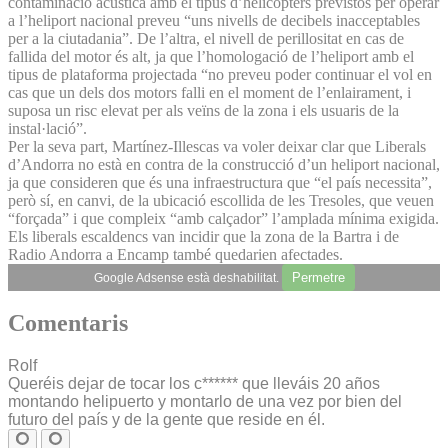
contaminació acústica amb el tipus d’helicòpters previstos per operar
a l’heliport nacional preveu “uns nivells de decibels inacceptables
per a la ciutadania”. De l’altra, el nivell de perillositat en cas de
fallida del motor és alt, ja que l’homologació de l’heliport amb el
tipus de plataforma projectada “no preveu poder continuar el vol en
cas que un dels dos motors falli en el moment de l’enlairament, i
suposa un risc elevat per als veïns de la zona i els usuaris de la
instal·lació”.
Per la seva part, Martínez-Illescas va voler deixar clar que Liberals
d’Andorra no està en contra de la construcció d’un heliport nacional,
ja que consideren que és una infraestructura que “el país necessita”,
però sí, en canvi, de la ubicació escollida de les Tresoles, que veuen
“forçada” i que compleix “amb calçador” l’amplada mínima exigida.
Els liberals escaldencs van incidir que la zona de la Bartra i de
Radio Andorra a Encamp també quedarien afectades.
Permetre
Google Adsense està deshabilitat.
Comentaris
Rolf
Queréis dejar de tocar los c****** que lleváis 20 años
montando helipuerto y montarlo de una vez por bien del
futuro del país y de la gente que reside en él.