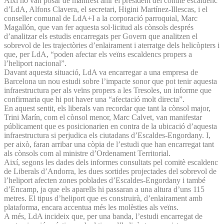
Així ho van posar de manifest ahir el president del comitè escaldenc
d’LdA, Alfons Clavera, el secretari, Higini Martínez-Illescas, i el
conseller comunal de LdA+I a la corporació parroquial, Marc
Magallón, que van fer aquesta sol·licitud als cònsols després
d’analitzar els estudis encarregats per Govern que analitzen el
sobrevol de les trajectòries d’enlairament i aterratge dels helicòpters i
que, per LdA, “poden afectar els veïns escaldencs propers a
l’heliport nacional”.
Davant aquesta situació, LdA va encarregar a una empresa de
Barcelona un nou estudi sobre l’impacte sonor que pot tenir aquesta
infraestructura per als veïns propers a les Tresoles, un informe que
confirmaria que hi pot haver una “afectació molt directa”.
En aquest sentit, els liberals van recordar que tant la cònsol major,
Trini Marín, com el cònsol menor, Marc Calvet, van manifestar
públicament que es posicionarien en contra de la ubicació d’aquesta
infraestructura si perjudica els ciutadans d’Escaldes-Engordany. I,
per això, faran arribar una còpia de l’estudi que han encarregat tant
als cònsols com al ministre d’Ordenament Territorial.
Així, segons les dades dels informes consultats pel comitè escaldenc
de Liberals d’Andorra, les dues sortides projectades del sobrevol de
l’heliport afecten zones poblades d’Escaldes-Engordany i també
d’Encamp, ja que els aparells hi passaran a una altura d’uns 115
metres. El tipus d’heliport que es construirà, d’enlairament amb
plataforma, encara accentua més les molèsties als veïns.
A més, LdA incideix que, per una banda, l’estudi encarregat de