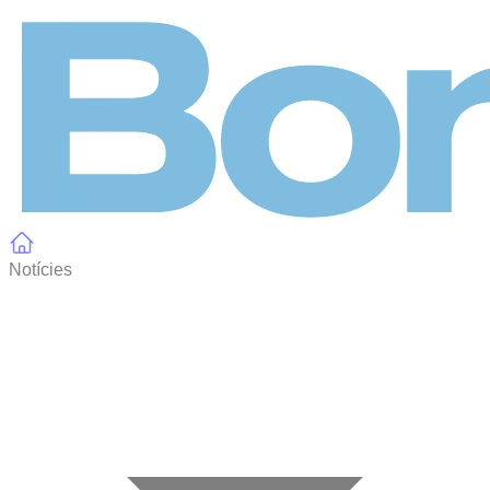
Panell de gestió de galetes
Notícies