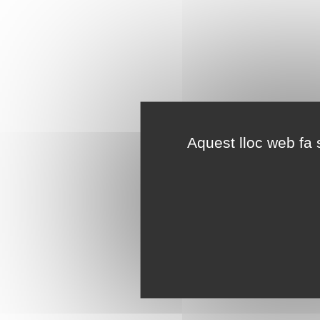
Aquest lloc web fa s