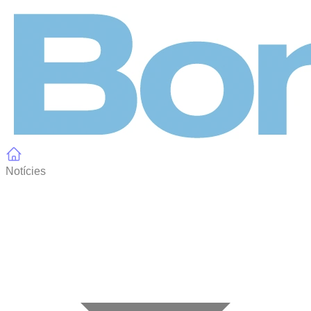
Panell de gestió de galetes
Notícies