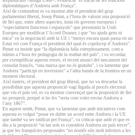
Republicans –antiga UMP–, evidencia “el fracàs de les relacions
diplomàtiques d’Andorra amb França”.
Així de contundent es va mostrar ahir el president del grup
parlamentari liberal, Josep Pintat, a l’hora de valorar una proposició
de llei que, entre altres aspectes, insta els governs europeus i
“especialment francesos i espanyols” que pressionin la Unió
Europea per modificar l’Acord Duaner, i que “no ajuda gens ni
mica” en la negociació amb la UE i “menys encara quan passa en un
Estat veí com França el president del qual és copríncep d’Andorra”.
Pintat va insistir que “la diplomàcia falla estrepitosament, com a
mínim a l’hora fer pedagogia de la realitat del país”, i va recordar,
per exemplificar aquests errors, el recent anunci del tancament del
consolat francès, “una marxa que no és gratuïta”, i va lamentar que
Andorra “participi en inversions” a l’altra banda de la frontera en un
moment electoral.
Així mateix, el president del grup liberal, que no va descartar la
possibilitat que aquesta proposició vagi lligada al procés electoral
que viu el país veí, es va mostrar convençut que la proposició de llei
no prosperà, perquè si ho fes “seria com voler enviar Andorra a
l’any 1867”.
En aquest sentit, Pintat, que va lamentar que amb iniciatives com
aquesta es vulgui “posar en dubte un acord entre Andorra i la UE
que també va ser ratificat per França”, va criticar que amb el que es
diu a la proposició “ni tan sols es considera Andorra un país tercer”,
ja que les franquícies proposades “no només són molt inferiors a les