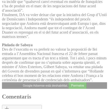
va incidir que “qualsevol canvi eventual en matèria de franquícies
s’ha de produir en el marc de les negociacions del futur acord
d’associació”.
Finalment, DA va voler deixar clar que la iniciativa del Grup d’Unió
de Demòcrates i Independents “és independent del procés
negociador que Andorra està desenvolupant amb Europa i que, dins
la negociació, Andorra manté que tot el contingut de l’Acord
Duaner es reprengui en el si del futur acord d’associació, en els
mateixos termes”.
Piulada de Saboya
Des de l’executiu es va preferir no valorar la proposició de llei
entrada a l’Assemblea Nacional francesa el 22 de febrer passat
argumentant que es tracta d’un text a tràmit. Tot i això, i pocs minuts
després de confirmar que no s’opinaria sobre aquesta qüestió, el
ministre d’Afers Exteriors, Gilbert Saboya, va retuitar una piulada
del Govern de divendres passat en què s’informava que “Hollande
celebra el bon moment de les relacions entre Andorra i França a la
cerimònia de presentació de credencials dels ambaixadors”.
Permetre
Google Adsense està deshabilitat.
Comentaris