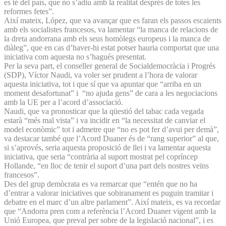
es té del país, que no s’adiu amb la realitat després de totes les
reformes fetes”.
Així mateix, López, que va avançar que es faran els passos escaients
amb els socialistes francesos, va lamentar “la manca de relacions de
la dreta andorrana amb els seus homòlegs europeus i la manca de
diàleg”, que en cas d’haver-hi estat potser hauria comportat que una
iniciativa com aquesta no s’hagués presentat.
Per la seva part, el conseller general de Socialdemocràcia i Progrés
(SDP), Víctor Naudi, va voler ser prudent a l’hora de valorar
aquesta iniciativa, tot i que sí que va apuntar que “arriba en un
moment desafortunat” i “no ajuda gens” de cara a les negociacions
amb la UE per a l’acord d’associació.
Naudi, que va pronosticar que la qüestió del tabac cada vegada
estarà “més mal vista” i va incidir en “la necessitat de canviar el
model econòmic” tot i admetre que “no es pot fer d’avui per demà”,
va destacar també que l’Acord Duaner és de “rang superior” al que,
si s’aprovés, seria aquesta proposició de llei i va lamentar aquesta
iniciativa, que seria “contrària al suport mostrat pel copríncep
Hollande, “en lloc de tenir el suport d’una part dels nostres veïns
francesos”.
Des del grup demòcrata es va remarcar que “entén que no ha
d’entrar a valorar iniciatives que sobiranament es puguin tramitar i
debatre en el marc d’un altre parlament”. Així mateix, es va recordar
que “Andorra pren com a referència l’Acord Duaner vigent amb la
Unió Europea, que preval per sobre de la legislació nacional”, i es