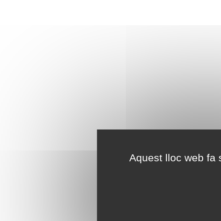
Aquest lloc web fa s