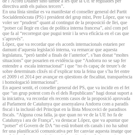
de l’Acord Duaner sinó també a les que la UE té regulades per
directiva amb els països tercers”.
En una línia similar es va manifestar el conseller general del Partit
Socialdemòcrata (PS) i president del grup mixt, Pere López, que va
voler ser “prudent” quant al contingut de la proposició de llei, que
“potser cal llegir en clau de política interna francesa”, així com pel
que fa al “recorregut que pugui tenir i la seva eficàcia en el cas que
s’aprovés”.
López, que va recordar que els acords internacionals estarien per
damunt d’aquesta legislació interna, va remarcar que aquesta
legislatura, “però també a finals de l’anterior”, s’han donat “moltes
situacions” que posarien en evidència que “Andorra no se sap fer
entendre a escala internacional” i que “no és capaç de treure’s de
sobre determinats clixés ni d’explicar tota la feina que s’ha fet entre
el 2009 i el 2014 per avançar en qüestions de fiscalitat, transparència
i homologació internacional”.
En aquest sentit, el conseller general del PS, que va incidir en el fet
que “un grup potent com és el dels Republicans” hagi donat suport a
la iniciativa, va recordar els recents casos de la proposició aprovada
al Parlament de Catalunya que assenyalava Andorra com a paradís
fiscal i la inclusió del Principat en la llista Moscovici de paradisos
fiscals. “Alguna cosa falla, ja que quan no ve de la UE ho fa de
Catalunya i ara de França”, va destacar López, que va apuntar que
“potser” el Govern de DA “no està trobant els canals i no ha sabut
fer una planificació comunicativa per fer canviar aquesta imatge que