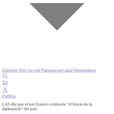
Galeries
Vist i no vist
Passava per aquí
Hemeroteca
Política
LdA diu que el text francès evidencia “el fracàs de la
diplomàcia” del país