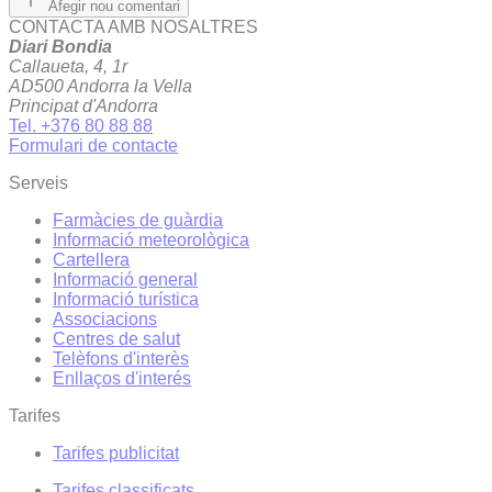
Afegir nou comentari
CONTACTA AMB NOSALTRES
Diari Bondia
Callaueta, 4, 1r
AD500 Andorra la Vella
Principat d'Andorra
Tel. +376 80 88 88
Formulari de contacte
Serveis
Farmàcies de guàrdia
Informació meteorològica
Cartellera
Informació general
Informació turística
Associacions
Centres de salut
Telèfons d'interès
Enllaços d'interés
Tarifes
Tarifes publicitat
Tarifes classificats