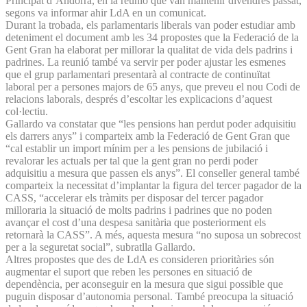
Principat d’Andorra, en la reunió que van mantenir divendres passat,
segons va informar ahir LdA en un comunicat.
Durant la trobada, els parlamentaris liberals van poder estudiar amb
deteniment el document amb les 34 propostes que la Federació de la
Gent Gran ha elaborat per millorar la qualitat de vida dels padrins i
padrines. La reunió també va servir per poder ajustar les esmenes
que el grup parlamentari presentarà al contracte de continuïtat
laboral per a persones majors de 65 anys, que preveu el nou Codi de
relacions laborals, després d’escoltar les explicacions d’aquest
col·lectiu.
Gallardo va constatar que “les pensions han perdut poder adquisitiu
els darrers anys” i comparteix amb la Federació de Gent Gran que
“cal establir un import mínim per a les pensions de jubilació i
revalorar les actuals per tal que la gent gran no perdi poder
adquisitiu a mesura que passen els anys”. El conseller general també
comparteix la necessitat d’implantar la figura del tercer pagador de la
CASS, “accelerar els tràmits per disposar del tercer pagador
milloraria la situació de molts padrins i padrines que no poden
avançar el cost d’una despesa sanitària que posteriorment els
retornarà la CASS”. A més, aquesta mesura “no suposa un sobrecost
per a la seguretat social”, subratlla Gallardo.
Altres propostes que des de LdA es consideren prioritàries són
augmentar el suport que reben les persones en situació de
dependència, per aconseguir en la mesura que sigui possible que
puguin disposar d’autonomia personal. També preocupa la situació