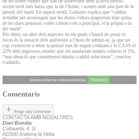
de les dones vídues que han de sobreviure amb la seva pensió,
sovint molt més baixa que la de l’home, i només amb una part de la
pensió del marit. En aquest sentit, Gallardo explica que “caldria
treballar per aconseguir que les dones vídues poguessin triar quina
de les dues pensions volen cobrar com a principal, si la pròpia o la
del marit”.
Per últim, un altre dels aspectes en els quals s’haurà de posar el
focus és la situació dels autònoms a l’hora de jubilar-se, ja que un
cop comencen a rebre la pensió han de seguir cotitzant a la CASS el
22% dels ingressos, mentre que els assalariats només cotitzen el 3%,
“una situació que considerem injusta i caldrà solucionar”, conclou
Gallardo.
Permetre
Google Adsense està deshabilitat.
Comentaris
Afegir nou comentari
CONTACTA AMB NOSALTRES
Diari Bondia
Callaueta, 4, 1r
AD500 Andorra la Vella