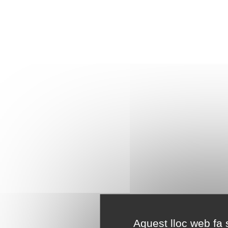
Aquest lloc web fa s