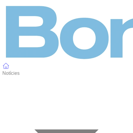
Panell de gestió de galetes
Notícies