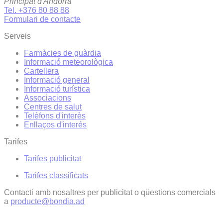
Principat d'Andorra
Tel. +376 80 88 88
Formulari de contacte
Serveis
Farmàcies de guàrdia
Informació meteorològica
Cartellera
Informació general
Informació turística
Associacions
Centres de salut
Telèfons d'interès
Enllaços d'interés
Tarifes
Tarifes publicitat
Tarifes classificats
Contacti amb nosaltres per publicitat o qüestions comercials
a
producte@bondia.ad