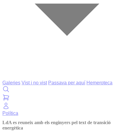
Galeries
Vist i no vist
Passava per aquí
Hemeroteca
Política
LdA es reuneix amb els enginyers pel text de transició
energètica