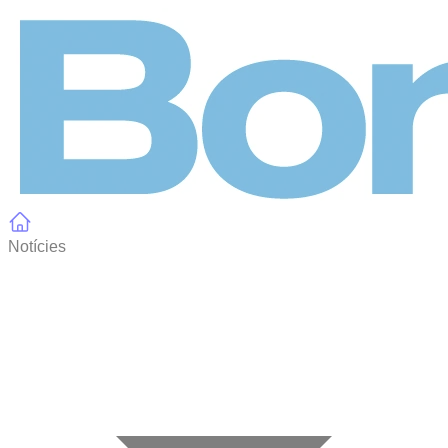
Panell de gestió de galetes
Notícies