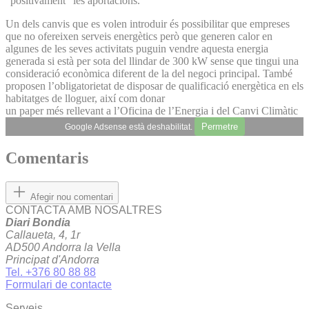
“positivament” les aportacions.
Un dels canvis que es volen introduir és possibilitar que empreses
que no ofereixen serveis energètics però que generen calor en
algunes de les seves activitats puguin vendre aquesta energia
generada si està per sota del llindar de 300 kW sense que tingui una
consideració econòmica diferent de la del negoci principal. També
proposen l’obligatorietat de disposar de qualificació energètica en els
habitatges de lloguer, així com donar
un paper més rellevant a l’Oficina de l’Energia i del Canvi Climàtic
Permetre
Google Adsense està deshabilitat.
Comentaris
Afegir nou comentari
CONTACTA AMB NOSALTRES
Diari Bondia
Callaueta, 4, 1r
AD500 Andorra la Vella
Principat d'Andorra
Tel. +376 80 88 88
Formulari de contacte
Serveis