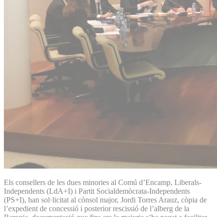
Els consellers de les dues minories al Comú d’Encamp, Liberals-
Independents (LdA+I) i Partit Socialdemòcrata-Independents
(PS+I), han sol·licitat al cònsol major, Jordi Torres Arauz, còpia de
l’expedient de concessió i posterior rescissió de l’alberg de la