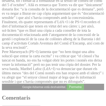
desatesa, tot i tornar-la a formalitzar en la sessió de consell de comú
del 5 d’octubre”. Allà es remarca que Torres va dir que “únicament”
donaria lloc “a la consulta de la documentació que es demana”, però
es va negar a lliurar-ne cap còpia argumentant que és “documentació
sensible” i que així s’havia compromès amb la concessionària.
Finalment, els quatre representants d’LdA+I i de PS+I recorden el
dret d’informació que tenen en virtut del seu càrrec i, per això,
sol·liciten “que es lliuri una còpia a cada conseller de tota la
documentació relacionada amb l’atorgament de la concessió de la
gestió i explotació de la casa de colònies alberg de la Baronia i del
camp d’activitats Cortals Aventura del Comú d’Encamp, així com de
la seva rescissió”.
Pere Marsenyach (PS+I) lamenta que “no hem tingut una altra
solució que entrar la carta escrita” i va criticar que “el cònsol s’ha
tancat en banda, no ens ha volgut obrir les portes i només ens deixa
veure la informació” però no pas tenir una còpia del dossier. Per la
seva banda, Maribel Lafoz (LdA+I) va denunciar que durant els
últims mesos “des del Comú només ens han respost amb el silenci” i
va afegir que “el senyor cònsol major al·lega que és informació
sensible i que s’havia compromès que no es difongués”.
Permetre
Google Adsense està deshabilitat.
Comentaris