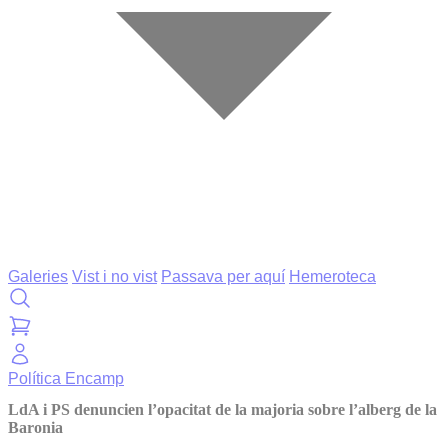
Galeries
Vist i no vist
Passava per aquí
Hemeroteca
Política
Encamp
LdA i PS denuncien l’opacitat de la majoria sobre l’alberg de la
Baronia