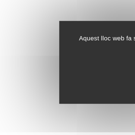
Aquest lloc web fa s