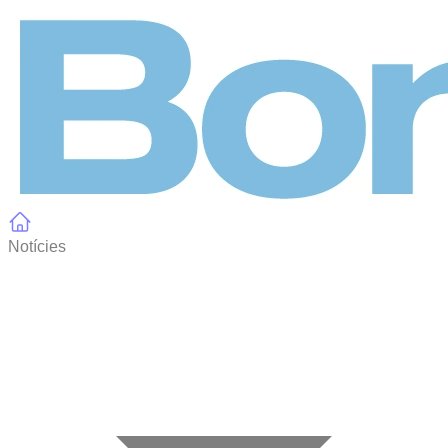
Panell de gestió de galetes
Notícies