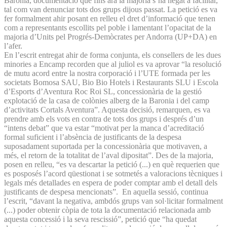
Baronia, documentació que fins ara la majoria s’ha negat a facilitar,
tal com van denunciar tots dos grups dijous passat. La petició es va
fer formalment ahir posant en relleu el dret d’informació que tenen
com a representants escollits pel poble i lamentant l’opacitat de la
majoria d’Units pel Progrés-Demòcrates per Andorra (UP+DA) en
l’afer.
En l’escrit entregat ahir de forma conjunta, els consellers de les dues
minories a Encamp recorden que al juliol es va aprovar “la resolució
de mutu acord entre la nostra corporació i l’UTE formada per les
societats Bomosa SAU, Bio Bio Hotels i Restaurants SLU i Escola
d’Esports d’Aventura Roc Roi SL, concessionària de la gestió
explotació de la casa de colònies alberg de la Baronia i del camp
d’activitats Cortals Aventura”. Aquesta decisió, remarquen, es va
prendre amb els vots en contra de tots dos grups i després d’un
“intens debat” que va estar “motivat per la manca d’acreditació
formal suficient i l’absència de justificants de la despesa
suposadament suportada per la concessionària que motivaven, a
més, el retorn de la totalitat de l’aval dipositat”. Des de la majoria,
posen en relleu, “es va descartar la petició (...) en què requerien que
es posposés l’acord qüestionat i se sotmetés a valoracions tècniques i
legals més detallades en espera de poder comptar amb el detall dels
justificants de despesa mencionats”. En aquella sessió, continua
l’escrit, “davant la negativa, ambdós grups van sol·licitar formalment
(...) poder obtenir còpia de tota la documentació relacionada amb
aquesta concessió i la seva rescissió”, petició que “ha quedat