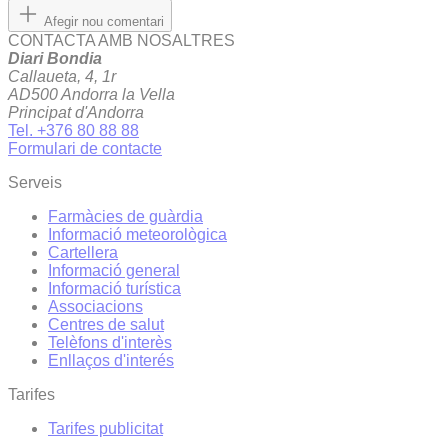
Afegir nou comentari
CONTACTA AMB NOSALTRES
Diari Bondia
Callaueta, 4, 1r
AD500 Andorra la Vella
Principat d'Andorra
Tel. +376 80 88 88
Formulari de contacte
Serveis
Farmàcies de guàrdia
Informació meteorològica
Cartellera
Informació general
Informació turística
Associacions
Centres de salut
Telèfons d'interès
Enllaços d'interés
Tarifes
Tarifes publicitat