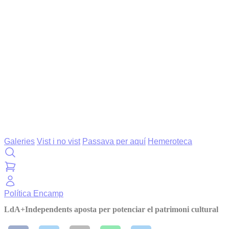
Galeries
Vist i no vist
Passava per aquí
Hemeroteca
Política
Encamp
LdA+Independents aposta per potenciar el patrimoni cultural