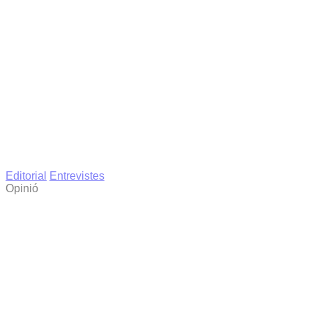
Editorial
Entrevistes
Opinió