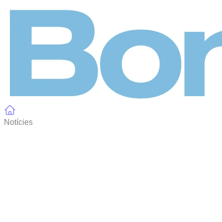
Panell de gestió de galetes
Notícies