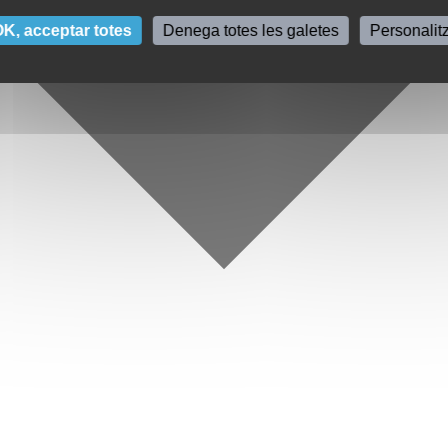
K, acceptar totes
Denega totes les galetes
Personalit