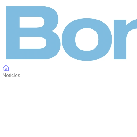
Panell de gestió de galetes
Notícies