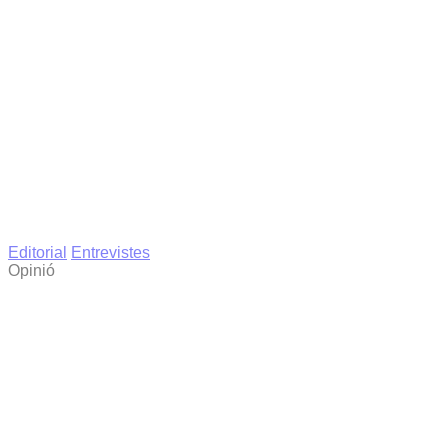
Editorial
Entrevistes
Opinió