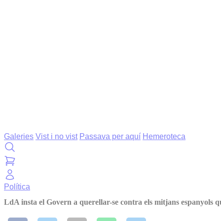
Galeries
Vist i no vist
Passava per aquí
Hemeroteca
Política
LdA insta el Govern a querellar-se contra els mitjans espanyols q