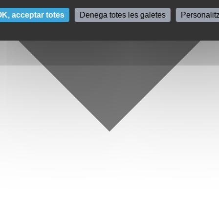
K, acceptar totes
Denega totes les galetes
Personalit