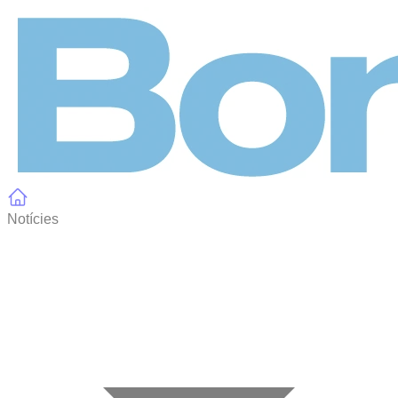
Panell de gestió de galetes
Notícies