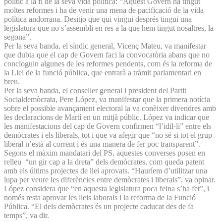
polític a la fi de la seva vida política: “Aquest Govern ha tingut
moltes reformes i ha de venir una mena de pacificació de la vida
política andorrana. Desitjo que qui vingui després tingui una
legislatura que no s’assembli en res a la que hem tingut nosaltres, la
segona”.
Per la seva banda, el síndic general, Vicenç Mateu, va manifestar
que dubta que el cap de Govern faci la convocatòria abans que no
concloguin algunes de les reformes pendents, com és la reforma de
la Llei de la funció pública, que entrarà a tràmit parlamentari en
breu.
Per la seva banda, el conseller general i president del Partit
Socialdemòcrata, Pere López, va manifestar que la primera notícia
sobre el possible avançament electoral la va conèixer divendres amb
les declaracions de Martí en un mitjà públic. López va indicar que
les manifestacions del cap de Govern confirmen “l’idil·li” entre els
demòcrates i els liberals, tot i que va afegir que “no sé si tot el grup
liberal n’està al corrent i és una manera de fer poc transparent”.
Segons el màxim mandatari del PS, aquestes converses posen en
relleu “un gir cap a la dreta” dels demòcrates, com queda patent
amb els últims projectes de llei aprovats. “Hauríem d’utilitzar una
lupa per veure les diferències entre demòcrates i liberals”, va opinar.
López considera que “en aquesta legislatura poca feina s’ha fet”, i
només resta aprovar les lleis laborals i la reforma de la Funció
Pública. “El dels demòcrates és un projecte caducat des de fa
temps”, va dir.