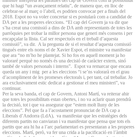
ministre interpreta les paraules del cap de Govern com la possibilitat
que hi hagi “un avançament relatiu”, de manera que, en lloc de
celebrar-se al març o l’abril, es podrien convocar per a finals del
2018. Espot no va voler concretar si es postularà com a candidat de
DA per a les properes eleccions. “El cap del Govern ja va dir que
s’ha creat una comissió a dins de DA amb representants de totes les
parròquies per trobar la millor persona que generi més consens i per
encapçalar la llista. Cal ser respectuós en el treball d’aquesta
comissió”, va dir. A la pregunta de si el resultat d’aquesta comissió
tingués entre els noms el de Xavier Espot, el ministre va manifestar
que ara “no m’ho he plantejat. Si ho fos en aquell moment ja ho
valoraré perquè no només és una decisió de caràcter extern, sinó
també de valors personals i interns”. Espot va remarcar que encara
queda un any i mig per a les eleccions “i se’ns valorarà en el grau
d’acompliment de les promeses electorals i, per tant, cal treballar. Jo
ara exclusivament estic dedicat a gestionar el meu ministeri”, va
continuar.
Per la seva banda, el cap de Govern, Antoni Martí, va reiterar ahir
que totes les possibilitats estan obertes, i no va aclarir quan prendrà
la decisió, tot i que va assegurar que “estem molt lluny de les
eleccions”. Pel que fa a l’acostament pronunciat de DA cap a
Liberals d’Andorra (LdA), va manifestar que les estratègies dels
diferents partits no canviaran i va manifestar que pensa que tots els
partits que ara hi ha a l’arc parlamentari es presentaran a les properes
eleccions. Martí, però, va fer una crida a la pacificació en l’àmbit