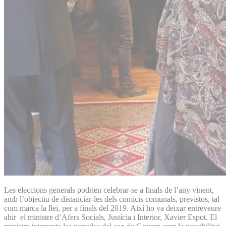
Les eleccions generals podrien celebrar-se a finals de l’any vinent,
amb l’objectiu de distanciar-les dels comicis comunals, previstos, tal
com marca la llei, per a finals del 2019. Així ho va deixar entreveure
ahir el ministre d’Afers Socials, Justícia i Interior, Xavier Espot. El