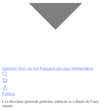
Galeries
Vist i no vist
Passava per aquí
Hemeroteca
Política
Les eleccions generals podrien celebrar-se a finals de l’any
vinent