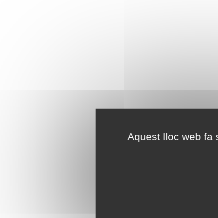
Aquest lloc web fa s