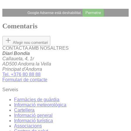
Permetre
Google Adsense està deshabilitat.
Comentaris
Afegir nou comentari
CONTACTA AMB NOSALTRES
Diari Bondia
Callaueta, 4, 1r
AD500 Andorra la Vella
Principat d'Andorra
Tel. +376 80 88 88
Formulari de contacte
Serveis
Farmàcies de guàrdia
Informació meteorològica
Cartellera
Informació general
Informació turística
Associacions