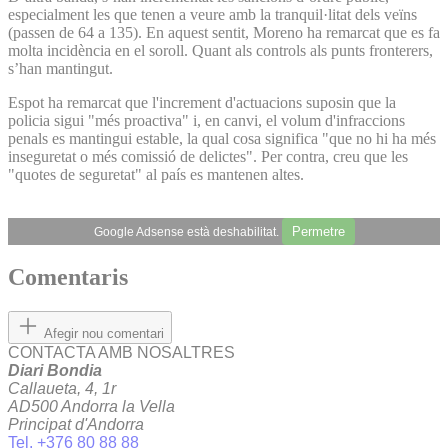
especialment les que tenen a veure amb la tranquil·litat dels veïns
(passen de 64 a 135). En aquest sentit, Moreno ha remarcat que es fa
molta incidència en el soroll. Quant als controls als punts fronterers,
s’han mantingut.
Espot ha remarcat que l'increment d'actuacions suposin que la
policia sigui "més proactiva" i, en canvi, el volum d'infraccions
penals es mantingui estable, la qual cosa significa "que no hi ha més
inseguretat o més comissió de delictes". Per contra, creu que les
"quotes de seguretat" al país es mantenen altes.
Permetre
Google Adsense està deshabilitat.
Comentaris
Afegir nou comentari
CONTACTA AMB NOSALTRES
Diari Bondia
Callaueta, 4, 1r
AD500 Andorra la Vella
Principat d'Andorra
Tel. +376 80 88 88