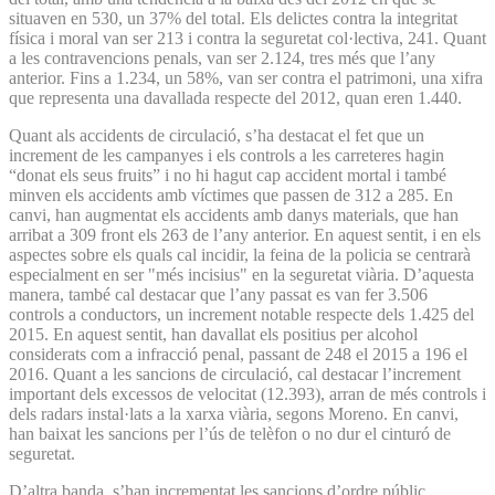
situaven en 530, un 37% del total. Els delictes contra la integritat
física i moral van ser 213 i contra la seguretat col·lectiva, 241. Quant
a les contravencions penals, van ser 2.124, tres més que l’any
anterior. Fins a 1.234, un 58%, van ser contra el patrimoni, una xifra
que representa una davallada respecte del 2012, quan eren 1.440.
Quant als accidents de circulació, s’ha destacat el fet que un
increment de les campanyes i els controls a les carreteres hagin
“donat els seus fruits” i no hi hagut cap accident mortal i també
minven els accidents amb víctimes que passen de 312 a 285. En
canvi, han augmentat els accidents amb danys materials, que han
arribat a 309 front els 263 de l’any anterior. En aquest sentit, i en els
aspectes sobre els quals cal incidir, la feina de la policia se centrarà
especialment en ser "més incisius" en la seguretat viària. D’aquesta
manera, també cal destacar que l’any passat es van fer 3.506
controls a conductors, un increment notable respecte dels 1.425 del
2015. En aquest sentit, han davallat els positius per alcohol
considerats com a infracció penal, passant de 248 el 2015 a 196 el
2016. Quant a les sancions de circulació, cal destacar l’increment
important dels excessos de velocitat (12.393), arran de més controls i
dels radars instal·lats a la xarxa viària, segons Moreno. En canvi,
han baixat les sancions per l’ús de telèfon o no dur el cinturó de
seguretat.
D’altra banda, s’han incrementat les sancions d’ordre públic,