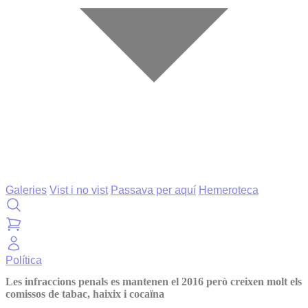
Galeries
Vist i no vist
Passava per aquí
Hemeroteca
Política
Les infraccions penals es mantenen el 2016 però creixen molt els
comissos de tabac, haixix i cocaïna