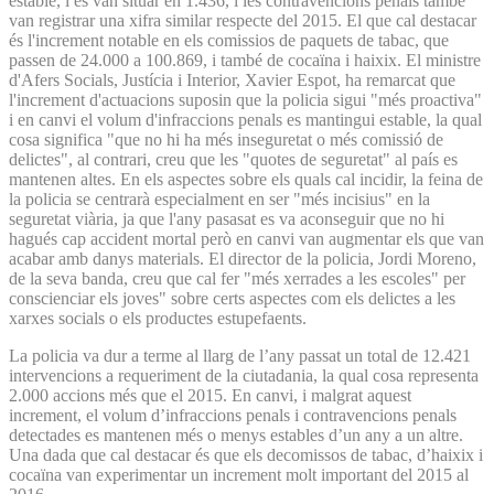
estable, i es van situar en 1.436, i les contravencions penals també
van registrar una xifra similar respecte del 2015. El que cal destacar
és l'increment notable en els comissios de paquets de tabac, que
passen de 24.000 a 100.869, i també de cocaïna i haixix. El ministre
d'Afers Socials, Justícia i Interior, Xavier Espot, ha remarcat que
l'increment d'actuacions suposin que la policia sigui "més proactiva"
i en canvi el volum d'infraccions penals es mantingui estable, la qual
cosa significa "que no hi ha més inseguretat o més comissió de
delictes", al contrari, creu que les "quotes de seguretat" al país es
mantenen altes. En els aspectes sobre els quals cal incidir, la feina de
la policia se centrarà especialment en ser "més incisius" en la
seguretat viària, ja que l'any pasasat es va aconseguir que no hi
hagués cap accident mortal però en canvi van augmentar els que van
acabar amb danys materials. El director de la policia, Jordi Moreno,
de la seva banda, creu que cal fer "més xerrades a les escoles" per
conscienciar els joves" sobre certs aspectes com els delictes a les
xarxes socials o els productes estupefaents.
La policia va dur a terme al llarg de l’any passat un total de 12.421
intervencions a requeriment de la ciutadania, la qual cosa representa
2.000 accions més que el 2015. En canvi, i malgrat aquest
increment, el volum d’infraccions penals i contravencions penals
detectades es mantenen més o menys estables d’un any a un altre.
Una dada que cal destacar és que els decomissos de tabac, d’haixix i
cocaïna van experimentar un increment molt important del 2015 al