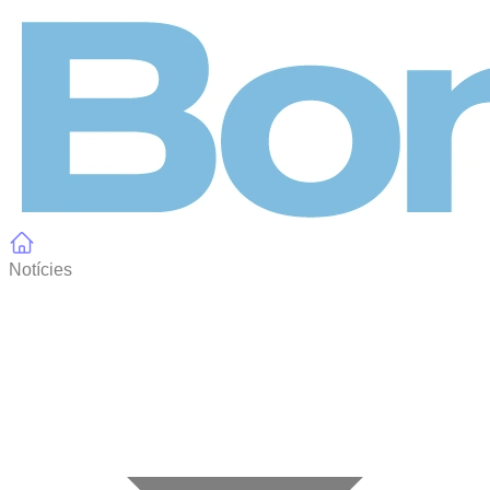
Panell de gestió de galetes
Notícies