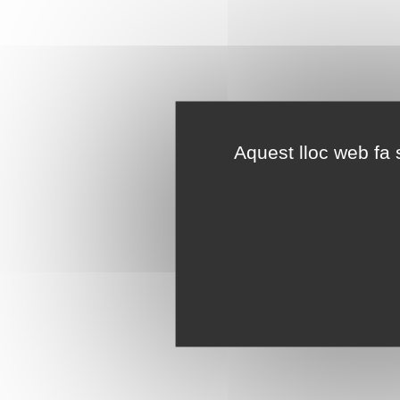
Aquest lloc web fa s