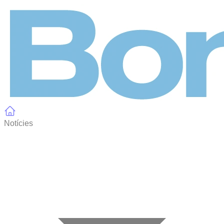
Panell de gestió de galetes
Notícies