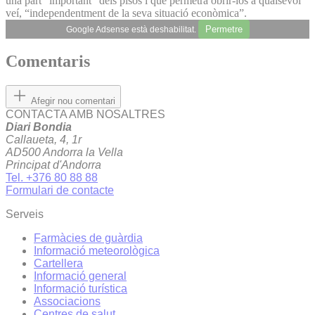
una part “important” dels pisos i que permetrà obrir-los a qualsevol
veí, “independentment de la seva situació econòmica”.
Permetre
Google Adsense està deshabilitat.
Comentaris
Afegir nou comentari
CONTACTA AMB NOSALTRES
Diari Bondia
Callaueta, 4, 1r
AD500 Andorra la Vella
Principat d'Andorra
Tel. +376 80 88 88
Formulari de contacte
Serveis
Farmàcies de guàrdia
Informació meteorològica
Cartellera
Informació general
Informació turística
Associacions
Centres de salut