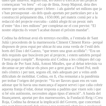
dates que faltaven: segons ella, les obres d’execució del projecte
començaran “en breu” –el cap de llista, Josep Majoral, deia dies
enrere que seria entre gener i febrer– i als gairebé set milions que ja
s’han pressupostat –sis dels quals aportats per particulars per a la
construcció pròpiament dita, i 650.000, pel mateix comú per a la
redacció del projecte executiu– caldrà afegir-hi un pessic més
d’entre “dos i tres milions” per completar-ne el cost previst: “El
nostre objectiu és veure’l acabat durant el pròxim mandat”.
Codina ha defensat avui els terrenys escollits, a l’entrada de Sant
Julià i procedents de la marmessoria Climent Climent Riera– perquè
disposen de prou espai per ubicar-hi una zona verda de l’estil dels
horts del Dau i del Ganxo, “que tenen una gran acollida”: “Era un
dels requisits que buscàvem per al projecte, i estem satisfets perquè
l’hem pogut complir”. Responia així Codina a les crítiques del cap
de llista de Per Sant Julià, Antoni Miralles, que al debat televisiu va
decantar-se per ubicar els pisos per a gent gran a l’hotel Pol, molt
més cèntrics i per tant, segons ell, més adequats per a veïns amb
dificultats de mobilitat. Codina, en fi, s'ha remuntat a la pandèmia
per trobar l’origen del projecte: “Va ser llavors quan ens en vam
adonar que hi havia una mancança d’aquest servei i que calia cobrir
aquesta franja d’edat, donar resposta a padrins que viuen sols i que
si bé són autònoms, necessiten algun tipus d’atenció”. A banda del
finançament, aportat per dos marmessories, la Fundació Reig i Creu
Roja, Codina ha destacat la implicació del Govern, que concertarà