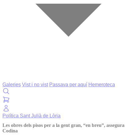
Galeries
Vist i no vist
Passava per aquí
Hemeroteca
Política
Sant Julià de Lòria
Les obres dels pisos per a la gent gran, “en breu”, assegura
Codina