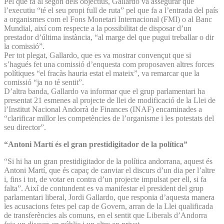
Pel que fa al segon dels objectius, Gallardo va assegurar que
l’executiu “té el seu propi full de ruta” pel que fa a l’entrada del país
a organismes com el Fons Monetari Internacional (FMI) o al Banc
Mundial, així com respecte a la possibilitat de disposar d’un
prestador d’última instància, “al marge del que pugui treballar o dir
la comissió”.
Per tot plegat, Gallardo, que es va mostrar convençut que si
s’hagués fet una comissió d’enquesta com proposaven altres forces
polítiques “el fracàs hauria estat el mateix”, va remarcar que la
comissió “ja no té sentit”.
D’altra banda, Gallardo va informar que el grup parlamentari ha
presentat 21 esmenes al projecte de llei de modificació de la Llei de
l’Institut Nacional Andorrà de Finances (INAF) encaminades a
“clarificar millor les competències de l’organisme i les potestats del
seu director”.
“Antoni Martí és el gran prestidigitador de la política”
“Si hi ha un gran prestidigitador de la política andorrana, aquest és
Antoni Martí, que és capaç de canviar el discurs d’un dia per l’altre
i, fins i tot, de votar en contra d’un projecte impulsat per ell, si fa
falta”. Així de contundent es va manifestar el president del grup
parlamentari liberal, Jordi Gallardo, que responia d’aquesta manera
les acusacions fetes pel cap de Govern, arran de la Llei qualificada
de transferències als comuns, en el sentit que Liberals d’Andorra