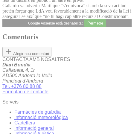
feia un discurs en públic i un altre en privat.
Gallardo va advertir Martí que “s’equivoca” si amb la seva actitud
pretén forçar que LdA voti favorablement a la modificació de la llei i
assegurar-se així que “no hi hagi cap altre recurs al Constitucional”.
Permetre
Google Adsense està deshabilitat.
Comentaris
Afegir nou comentari
CONTACTA AMB NOSALTRES
Diari Bondia
Callaueta, 4, 1r
AD500 Andorra la Vella
Principat d'Andorra
Tel. +376 80 88 88
Formulari de contacte
Serveis
Farmàcies de guàrdia
Informació meteorològica
Cartellera
Informació general
Informació turística