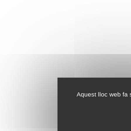
Aquest lloc web fa s