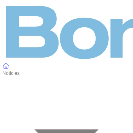
Panell de gestió de galetes
Notícies