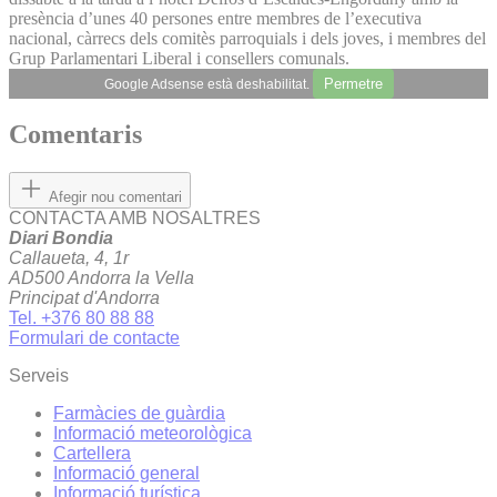
presència d’unes 40 persones entre membres de l’executiva
nacional, càrrecs dels comitès parroquials i dels joves, i membres del
Grup Parlamentari Liberal i consellers comunals.
Permetre
Google Adsense està deshabilitat.
Comentaris
Afegir nou comentari
CONTACTA AMB NOSALTRES
Diari Bondia
Callaueta, 4, 1r
AD500 Andorra la Vella
Principat d'Andorra
Tel. +376 80 88 88
Formulari de contacte
Serveis
Farmàcies de guàrdia
Informació meteorològica
Cartellera
Informació general
Informació turística