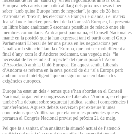
necessitat de fer un ‘stand by’ en les negociacions amb la Unió
Europea pels canvis que patirà al llarg dels pròxims mesos i per
saber “amb quina Europa hem de negociar”, ja que els 28 han
d’afrontar el ‘brexit’, les eleccions a França i Holanda, i el mateix
Jean-Claude Juncker, president de la Comissió Europea, ha presentat
un llibre blanc analitzant 5 escenaris possibles de relació entre els
membres comunitaris. Amb aquest panorama, el Consell Nacional es
manté en la posició que ja han expressat tant el partit com el Grup
Parlamentari Liberal de fer una pausa en les negociacions per
“analitzar la situació” tant la d’Europa, que pot ser molt diferent a
final d’any, com la d’Andorra reclamant, una vegada més, “la
necessitat de fer estudis d’impacte” del que suposarà l’Acord
d’Associació amb la Unió Europea. En aquest sentit, Liberals
d’Andorra es referma en la seva posició de dir “sí a Europa però
amb un acord intel·ligent” que no sigui un xec en blanc a les
exigències europees.
Europa ha estat un dels 4 temes que s’han abordat en el Consell
Nacional, òrgan entre congressos de Liberals d’Andorra, en el que
també s’ha debatut sobre seguretat jurídica, sanitat i competències i
transferències. Aquests debats serveixen per extreure’n unes
conclusions que s’utilitzaran per elaborar les ponències que es
portaran al Congrés Nacional previst pel pròxim 21 de maig.
Pel que fa a sanitat, s’ha analitzat la situació actual de l’atenció
sanitària del país i s’ha posat de manifest la necessitat que el