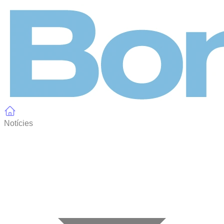
Panell de gestió de galetes
Notícies