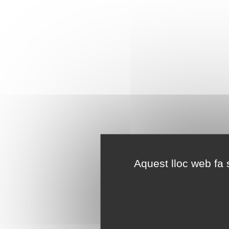
Aquest lloc web fa s