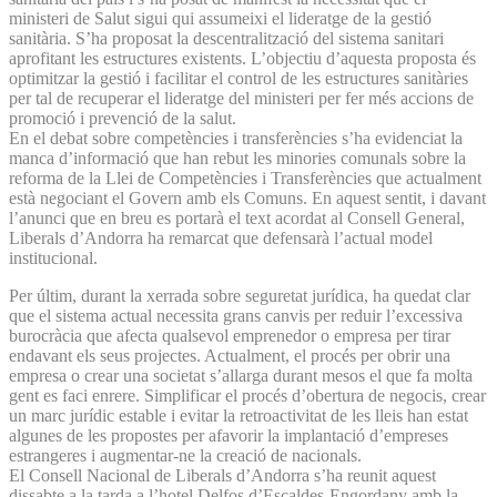
ministeri de Salut sigui qui assumeixi el lideratge de la gestió
sanitària. S’ha proposat la descentralització del sistema sanitari
aprofitant les estructures existents. L’objectiu d’aquesta proposta és
optimitzar la gestió i facilitar el control de les estructures sanitàries
per tal de recuperar el lideratge del ministeri per fer més accions de
promoció i prevenció de la salut.
En el debat sobre competències i transferències s’ha evidenciat la
manca d’informació que han rebut les minories comunals sobre la
reforma de la Llei de Competències i Transferències que actualment
està negociant el Govern amb els Comuns. En aquest sentit, i davant
l’anunci que en breu es portarà el text acordat al Consell General,
Liberals d’Andorra ha remarcat que defensarà l’actual model
institucional.
Per últim, durant la xerrada sobre seguretat jurídica, ha quedat clar
que el sistema actual necessita grans canvis per reduir l’excessiva
burocràcia que afecta qualsevol emprenedor o empresa per tirar
endavant els seus projectes. Actualment, el procés per obrir una
empresa o crear una societat s’allarga durant mesos el que fa molta
gent es faci enrere. Simplificar el procés d’obertura de negocis, crear
un marc jurídic estable i evitar la retroactivitat de les lleis han estat
algunes de les propostes per afavorir la implantació d’empreses
estrangeres i augmentar-ne la creació de nacionals.
El Consell Nacional de Liberals d’Andorra s’ha reunit aquest
dissabte a la tarda a l’hotel Delfos d’Escaldes-Engordany amb la