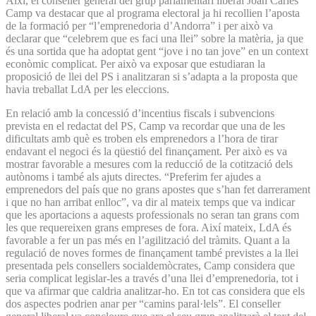
Així, el conseller general del grup parlamentari liberal Joan Carles
Camp va destacar que al programa electoral ja hi recollien l’aposta
de la formació per “l’emprenedoria d’Andorra” i per això va
declarar que “celebrem que es faci una llei” sobre la matèria, ja que
és una sortida que ha adoptat gent “jove i no tan jove” en un context
econòmic complicat. Per això va exposar que estudiaran la
proposició de llei del PS i analitzaran si s’adapta a la proposta que
havia treballat LdA per les eleccions.
En relació amb la concessió d’incentius fiscals i subvencions
prevista en el redactat del PS, Camp va recordar que una de les
dificultats amb què es troben els emprenedors a l’hora de tirar
endavant el negoci és la qüestió del finançament. Per això es va
mostrar favorable a mesures com la reducció de la cotització dels
autònoms i també als ajuts directes. “Preferim fer ajudes a
emprenedors del país que no grans apostes que s’han fet darrerament
i que no han arribat enlloc”, va dir al mateix temps que va indicar
que les aportacions a aquests professionals no seran tan grans com
les que requereixen grans empreses de fora. Així mateix, LdA és
favorable a fer un pas més en l’agilització del tràmits. Quant a la
regulació de noves formes de finançament també previstes a la llei
presentada pels consellers socialdemòcrates, Camp considera que
seria complicat legislar-les a través d’una llei d’emprenedoria, tot i
que va afirmar que caldria analitzar-ho. En tot cas considera que els
dos aspectes podrien anar per “camins paral·lels”. El conseller