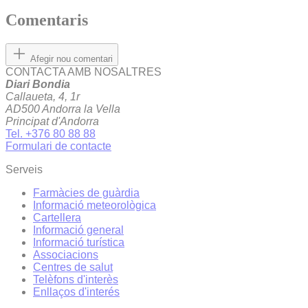
Comentaris
Afegir nou comentari
CONTACTA AMB NOSALTRES
Diari Bondia
Callaueta, 4, 1r
AD500 Andorra la Vella
Principat d'Andorra
Tel. +376 80 88 88
Formulari de contacte
Serveis
Farmàcies de guàrdia
Informació meteorològica
Cartellera
Informació general
Informació turística
Associacions
Centres de salut
Telèfons d'interès
Enllaços d'interés