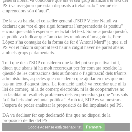
general liberal va concloure que ara el seu grup analitzarà el text del
PS i va assegurar que estan disposats a treballar-lo “perquè els
emprenedors són d’aquí”.
De la seva banda, el conseller general d’SDP Víctor Naudi va
declarar que “tot el que sigui fomentar l’emprenedoria és positiu”
encara que caldrà esperar el redactat del text. Sobre aquesta qüestió,
el polític va indicar que “amb tantes reunions d’amagatotis, Pere
López s’ha contagiat de la forma de fer d’Antoni Martí” ja que si el
PS vol el màxim suport al text hauria calgut haver-ne parlat abans
amb els grups parlamentaris.
Tot i que des d’SDP consideren que la llei pot ser positiva i útil,
diuen que abans hi ha molt recorregut per fer com ara resoldre la
qüestió de les cotitzacions dels autònoms o l’agilització dels tràmits
administratius, aspectes que consideren que ajudarien més que no
pas un text d’aquest tipus. La formació també va recordar que ni la
llei de comerç, ni la de comerç electrònic, ni la de cooperatives no
ha facilitat ni resolt els problemes dels emprenedors ja que “nos sols
fa falta lleis sinó voluntat política”. Amb tot, SDP es va mostrar a
l’espera de poder analitzar la proposició de llei impulsada pel PS.
DA va declinar fer cap declaració fins que no disposi de la
proposició de llei del PS.
Permetre
Google Adsense està deshabilitat.