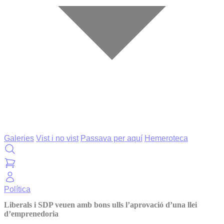
Galeries
Vist i no vist
Passava per aquí
Hemeroteca
Política
Liberals i SDP veuen amb bons ulls l’aprovació d’una llei
d’emprenedoria