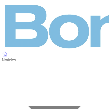
Panell de gestió de galetes
Notícies