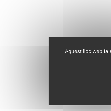
Aquest lloc web fa s