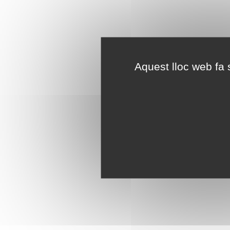
Aquest lloc web fa s