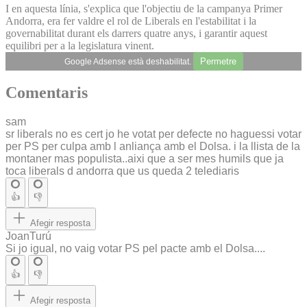
I en aquesta línia, s'explica que l'objectiu de la campanya Primer
Andorra, era fer valdre el rol de Liberals en l'estabilitat i la
governabilitat durant els darrers quatre anys, i garantir aquest
equilibri per a la legislatura vinent.
Permetre
Google Adsense està deshabilitat.
Comentaris
sam
sr liberals no es cert jo he votat per defecte no haguessi votar
per PS per culpa amb l anliança amb el Dolsa. i la llista de la
montaner mas populista..aixi que a ser mes humils que ja
toca liberals d andorra que us queda 2 telediaris
👍
👎
Afegir resposta
JoanTurú
Si jo igual, no vaig votar PS pel pacte amb el Dolsa....
👍
👎
Afegir resposta