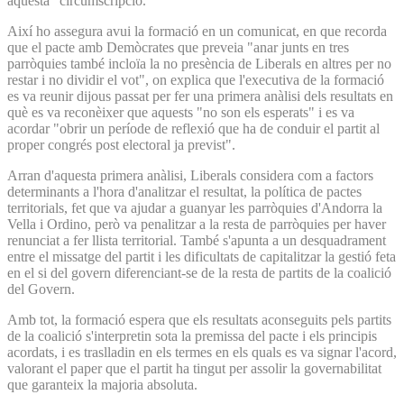
aquesta" circumscripció.
Així ho assegura avui la formació en un comunicat, en que recorda
que el pacte amb Demòcrates que preveia "anar junts en tres
parròquies també incloïa la no presència de Liberals en altres per no
restar i no dividir el vot", on explica que l'executiva de la formació
es va reunir dijous passat per fer una primera anàlisi dels resultats en
què es va reconèixer que aquests "no son els esperats" i es va
acordar "obrir un període de reflexió que ha de conduir el partit al
proper congrés post electoral ja previst".
Arran d'aquesta primera anàlisi, Liberals considera com a factors
determinants a l'hora d'analitzar el resultat, la política de pactes
territorials, fet que va ajudar a guanyar les parròquies d'Andorra la
Vella i Ordino, però va penalitzar a la resta de parròquies per haver
renunciat a fer llista territorial. També s'apunta a un desquadrament
entre el missatge del partit i les dificultats de capitalitzar la gestió feta
en el si del govern diferenciant-se de la resta de partits de la coalició
del Govern.
Amb tot, la formació espera que els resultats aconseguits pels partits
de la coalició s'interpretin sota la premissa del pacte i els principis
acordats, i es traslladin en els termes en els quals es va signar l'acord,
valorant el paper que el partit ha tingut per assolir la governabilitat
que garanteix la majoria absoluta.