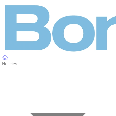
Panell de gestió de galetes
Notícies