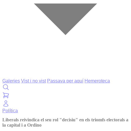
Galeries
Vist i no vist
Passava per aquí
Hemeroteca
Política
Liberals reivindica el seu rol "decisiu" en els triomfs electorals a
la capital i a Ordino