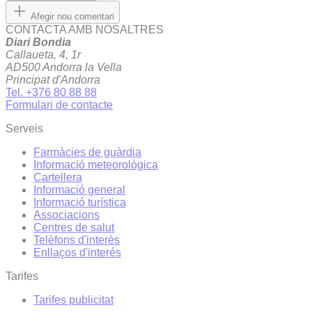
Afegir nou comentari
CONTACTA AMB NOSALTRES
Diari Bondia
Callaueta, 4, 1r
AD500 Andorra la Vella
Principat d'Andorra
Tel. +376 80 88 88
Formulari de contacte
Serveis
Farmàcies de guàrdia
Informació meteorològica
Cartellera
Informació general
Informació turística
Associacions
Centres de salut
Telèfons d'interès
Enllaços d'interés
Tarifes
Tarifes publicitat