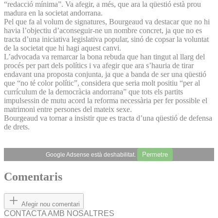
“redacció mínima”. Va afegir, a més, que ara la qüestió està prou
madura en la societat andorrana.
Pel que fa al volum de signatures, Bourgeaud va destacar que no hi
havia l’objectiu d’aconseguir-ne un nombre concret, ja que no es
tracta d’una iniciativa legislativa popular, sinó de copsar la voluntat
de la societat que hi hagi aquest canvi.
L’advocada va remarcar la bona rebuda que han tingut al llarg del
procés per part dels polítics i va afegir que ara s’hauria de tirar
endavant una proposta conjunta, ja que a banda de ser una qüestió
que “no té color polític”, considera que seria molt positiu “per al
currículum de la democràcia andorrana” que tots els partits
impulsessin de mutu acord la reforma necessària per fer possible el
matrimoni entre persones del mateix sexe.
Bourgeaud va tornar a insistir que es tracta d’una qüestió de defensa
de drets.
Permetre
Google Adsense està deshabilitat.
Comentaris
Afegir nou comentari
CONTACTA AMB NOSALTRES