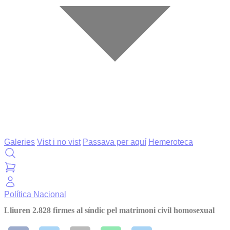
Galeries
Vist i no vist
Passava per aquí
Hemeroteca
Política
Nacional
Lliuren 2.828 firmes al síndic pel matrimoni civil homosexual