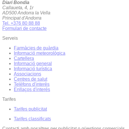
Diari Bondia
Callaueta, 4, 1r
AD500 Andorra la Vella
Principat d'Andorra
Tel. +376 80 88 88
Formulari de contacte
Serveis
Farmàcies de guàrdia
Informació meteorològica
Cartellera
Informació general
Informació turística
Associacions
Centres de salut
Telèfons d'interès
Enllaços d'interés
Tarifes
Tarifes publicitat
Tarifes classificats
Contacti amb nosaltres per publicitat o qüestions comercials