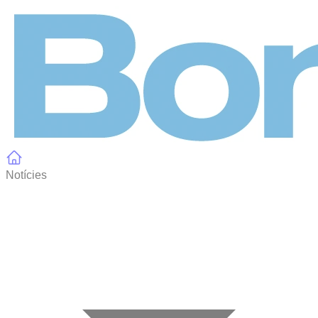
Panell de gestió de galetes
Notícies