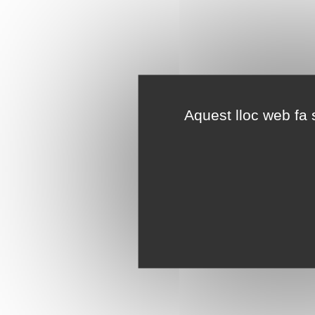
Aquest lloc web fa s