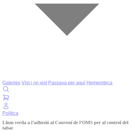
Galeries
Vist i no vist
Passava per aquí
Hemeroteca
Política
Llum verda a l’adhesió al Conveni de l’OMS per al control del
tabac