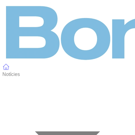
Panell de gestió de galetes
Notícies