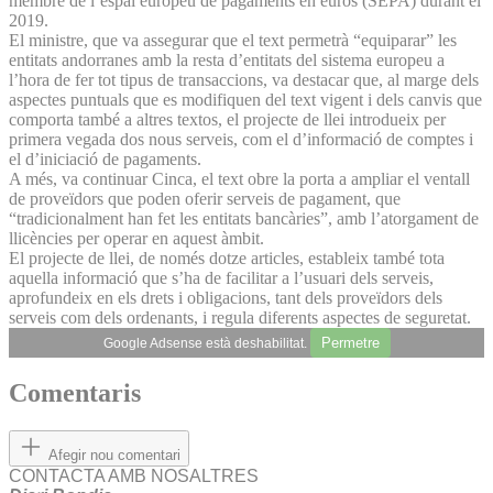
membre de l’espai europeu de pagaments en euros (SEPA) durant el
2019.
El ministre, que va assegurar que el text permetrà “equiparar” les
entitats andorranes amb la resta d’entitats del sistema europeu a
l’hora de fer tot tipus de transaccions, va destacar que, al marge dels
aspectes puntuals que es modifiquen del text vigent i dels canvis que
comporta també a altres textos, el projecte de llei introdueix per
primera vegada dos nous serveis, com el d’informació de comptes i
el d’iniciació de pagaments.
A més, va continuar Cinca, el text obre la porta a ampliar el ventall
de proveïdors que poden oferir serveis de pagament, que
“tradicionalment han fet les entitats bancàries”, amb l’atorgament de
llicències per operar en aquest àmbit.
El projecte de llei, de només dotze articles, estableix també tota
aquella informació que s’ha de facilitar a l’usuari dels serveis,
aprofundeix en els drets i obligacions, tant dels proveïdors dels
serveis com dels ordenants, i regula diferents aspectes de seguretat.
Permetre
Google Adsense està deshabilitat.
Comentaris
Afegir nou comentari
CONTACTA AMB NOSALTRES