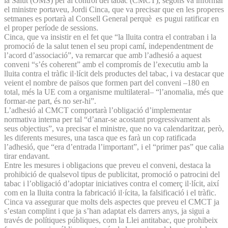
la Salut (OMS) per al control del tabac (CMCT), segons va informar
el ministre portaveu, Jordi Cinca, que va precisar que en les properes
setmanes es portarà al Consell General perquè es pugui ratificar en
el proper període de sessions.
Cinca, que va insistir en el fet que “la lluita contra el contraban i la
promoció de la salut tenen el seu propi camí, independentment de
l’acord d’associació”, va remarcar que amb l’adhesió a aquest
conveni “s’és coherent” amb el compromís de l’executiu amb la
lluita contra el tràfic il·lícit dels productes del tabac, i va destacar que
veient el nombre de països que formen part del conveni –180 en
total, més la UE com a organisme multilateral– “l’anomalia, més que
formar-ne part, és no ser-hi”.
L’adhesió al CMCT comportarà l’obligació d’implementar
normativa interna per tal “d’anar-se acostant progressivament als
seus objectius”, va precisar el ministre, que no va calendaritzar, però,
les diferents mesures, una tasca que es farà un cop ratificada
l’adhesió, que “era d’entrada l’important”, i el “primer pas” que calia
tirar endavant.
Entre les mesures i obligacions que preveu el conveni, destaca la
prohibició de qualsevol tipus de publicitat, promoció o patrocini del
tabac i l’obligació d’adoptar iniciatives contra el comerç il·lícit, així
com en la lluita contra la fabricació il·ícita, la falsificació i el tràfic.
Cinca va assegurar que molts dels aspectes que preveu el CMCT ja
s’estan complint i que ja s’han adaptat els darrers anys, ja sigui a
través de polítiques públiques, com la Llei antitabac, que prohibeix