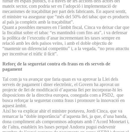
fumar en espais públics, o a través de les accions dels actors del
mateix sector, com podria ser en l’adopció i implementació de
mecanismes de traçabilitat per part dels fabricants. En aquest sentit,
el ministre va assegurar que “més del 50% del tabac que es produeix
al país ja compleix amb la traçabilitat”.
Quant a possibles mesures en l’àmbit fiscal, Cinca va deixar clar que
la fiscalitat sobre el tabac “es mantindrà com fins ara”, i va defensar
la política de l’executiu d’anar incrementant les taxes sempre en
relació amb les dels països veïns, i amb el doble objectiu de
“mantenir un diferencial competitiu” i, a la vegada, “no prou atractiu
per incentivar el tràfic il·lícit”.
Reforç de la seguretat contra els fraus en els serveis de
pagament
Tal com ja va avançar que faria quan es va aprovar la Llei dels
serveis de pagament i diner electrònic, el Govern ha aprovat un
projecte de llei de modificació d’aquesta llei per incorporar-hi les
disposicions de la directiva europea, coneguda com a PSD2, que
busca reforçar la seguretat contra fraus i promoure la innovació en
aquest àmbit.
Així ho va explicar ahir el ministre portaveu, Jordi Cinca, que va
remarcar la “doble importància” d’aquesta llei, ja que, d’una banda,
dona compliment als compromisos adoptats amb l’Acord Monetari i,
de l’altra, estableix les bases perquè Andorra pugui esdevenir