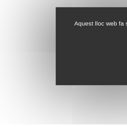
Aquest lloc web fa s