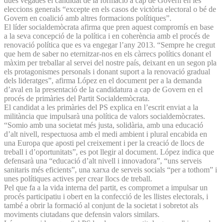
dues vegades el candidat de la formació a cap de Govern en les
eleccions generals “excepte en els casos de victòria electoral o bé de
Govern en coalició amb altres formacions polítiques”.
El líder socialdemòcrata afirma que pren aquest compromís en base
a la seva concepció de la política i en coherència amb el procés de
renovació política que es va engegar l’any 2013. “Sempre he cregut
que hem de saber no eternitzar-nos en els càrrecs polítics donant el
màxim per treballar al servei del nostre país, deixant en un segon pla
els protagonismes personals i donant suport a la renovació gradual
dels lideratges”, afirma López en el document per a la demanda
d’aval en la presentació de la candidatura a cap de Govern en el
procés de primàries del Partit Socialdemòcrata.
El candidat a les primàries del PS explica en l’escrit enviat a la
militància que impulsarà una política de valors socialdemòcrates.
“Somio amb una societat més justa, solidària, amb una educació
d’alt nivell, respectuosa amb el medi ambient i plural encabida en
una Europa que aposti pel creixement i per la creació de llocs de
treball i d’oportunitats”, es pot llegir al document. López indica que
defensarà una “educació d’alt nivell i innovadora”, “uns serveis
sanitaris més eficients”, una xarxa de serveis socials “per a tothom” i
unes polítiques actives per crear llocs de treball.
Pel que fa a la vida interna del partit, es compromet a impulsar un
procés participatiu i obert en la confecció de les llistes electorals, i
també a obrir la formació al conjunt de la societat i sobretot als
moviments ciutadans que defensin valors similars.