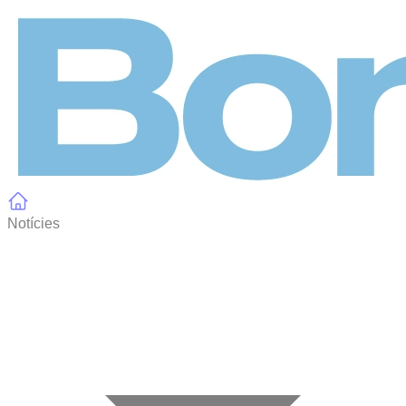
Panell de gestió de galetes
Notícies