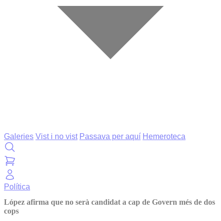
Galeries
Vist i no vist
Passava per aquí
Hemeroteca
Política
López afirma que no serà candidat a cap de Govern més de dos
cops