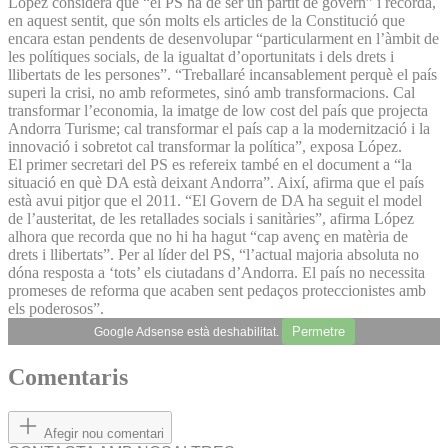
López considera que “el PS ha de ser un partit de govern” i recorda,
en aquest sentit, que són molts els articles de la Constitució que
encara estan pendents de desenvolupar “particularment en l’àmbit de
les polítiques socials, de la igualtat d’oportunitats i dels drets i
llibertats de les persones”. “Treballaré incansablement perquè el país
superi la crisi, no amb reformetes, sinó amb transformacions. Cal
transformar l’economia, la imatge de low cost del país que projecta
Andorra Turisme; cal transformar el país cap a la modernització i la
innovació i sobretot cal transformar la política”, exposa López.
El primer secretari del PS es refereix també en el document a “la
situació en què DA està deixant Andorra”. Així, afirma que el país
està avui pitjor que el 2011. “El Govern de DA ha seguit el model
de l’austeritat, de les retallades socials i sanitàries”, afirma López
alhora que recorda que no hi ha hagut “cap avenç en matèria de
drets i llibertats”. Per al líder del PS, “l’actual majoria absoluta no
dóna resposta a ‘tots’ els ciutadans d’Andorra. El país no necessita
promeses de reforma que acaben sent pedaços proteccionistes amb
els poderosos”.
Permetre
Google Adsense està deshabilitat.
Comentaris
Afegir nou comentari