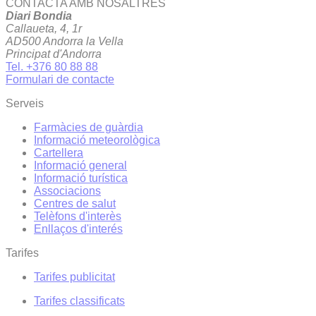
CONTACTA AMB NOSALTRES
Diari Bondia
Callaueta, 4, 1r
AD500 Andorra la Vella
Principat d'Andorra
Tel. +376 80 88 88
Formulari de contacte
Serveis
Farmàcies de guàrdia
Informació meteorològica
Cartellera
Informació general
Informació turística
Associacions
Centres de salut
Telèfons d'interès
Enllaços d'interés
Tarifes
Tarifes publicitat
Tarifes classificats