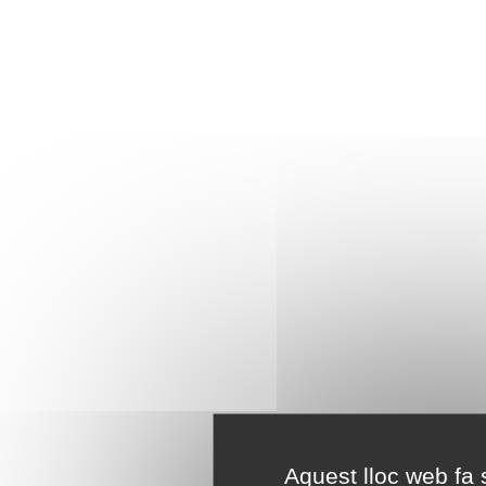
Aquest lloc web fa s