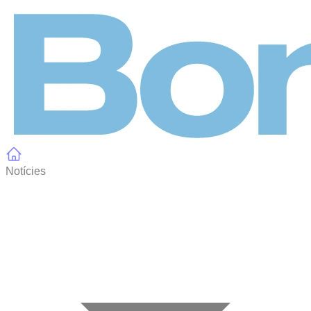
Panell de gestió de galetes
Notícies