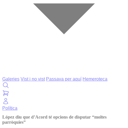
Galeries
Vist i no vist
Passava per aquí
Hemeroteca
Política
López diu que d’Acord té opcions de disputar “moltes
parròquies”