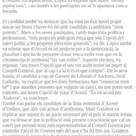
a Ordino. En aquest sentit, López va exposar que tenen “moltes
aspiracions”, i no només a les parròquies on se’ls apuntava com a
favorits.
El candidat també va destacar que ha estat un èxit haver pogut
tancar set llistes i haver-ho fet amb candidats i candidates “molt
potents”, líders a les seves parròquies, i amb trajectòria política i
professional. “Són projectes amb gran força que són l’opció del
canvi polític a les properes eleccions generals”, va dir. López també
va reiterar que d’Acord és un projecte per a la democràcia, la
pluralitat i que ha de permetre donar veu a molts vots que en la
circumscripció territorial “no van enlloc”. Aquests electors, va
exposar, “ara tenen l’opció que el seu vot acabi tenint un paper al
Consell General, que al cap i a la fi és el que compta”. De la seva
banda, el candidat a cap de Govern de Liberals d’Andorra, Jordi
Gallardo, va explicar que les dues formacions han “connectat molt
bé” i que aquelles persones que vulguin un canvi, en uns punts molt
concrets, ara tenen l’opció de votar d’Acord. “És un acord per
Andorra”, va concloure.
També van parlar els candidats de la llista territorial d’Acord
d’Ordino, que ahir van actuar d’amfitrions. Marc Galabert va
explicar que aquest és un pacte necessari per al país al mateix temps
que va destacar que la població està prenent consciència que cal un
canvi que permeti tenir més representativitat al Consell General per
controlar l’acció de Govern més del que s’ha fet fins ara. Galabert