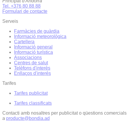
Principat d'Andorra
Tel. +376 80 88 88
Formulari de contacte
Serveis
Farmàcies de guàrdia
Informació meteorològica
Cartellera
Informació general
Informació turística
Associacions
Centres de salut
Telèfons d'interès
Enllaços d'interés
Tarifes
Tarifes publicitat
Tarifes classificats
Contacti amb nosaltres per publicitat o qüestions comercials
a
producte@bondia.ad