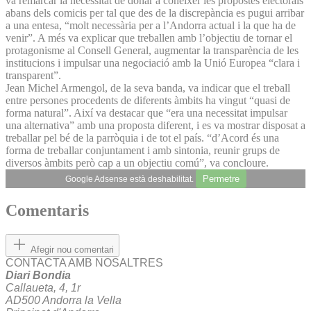
va remarcar la necessitat de donar a conèixer les propostes electorals
abans dels comicis per tal que des de la discrepància es pugui arribar
a una entesa, “molt necessària per a l’Andorra actual i la que ha de
venir”. A més va explicar que treballen amb l’objectiu de tornar el
protagonisme al Consell General, augmentar la transparència de les
institucions i impulsar una negociació amb la Unió Europea “clara i
transparent”.
Jean Michel Armengol, de la seva banda, va indicar que el treball
entre persones procedents de diferents àmbits ha vingut “quasi de
forma natural”. Així va destacar que “era una necessitat impulsar
una alternativa” amb una proposta diferent, i es va mostrar disposat a
treballar pel bé de la parròquia i de tot el país. “d’Acord és una
forma de treballar conjuntament i amb sintonia, reunir grups de
diversos àmbits però cap a un objectiu comú”, va concloure.
Permetre
Google Adsense està deshabilitat.
Comentaris
Afegir nou comentari
CONTACTA AMB NOSALTRES
Diari Bondia
Callaueta, 4, 1r
AD500 Andorra la Vella