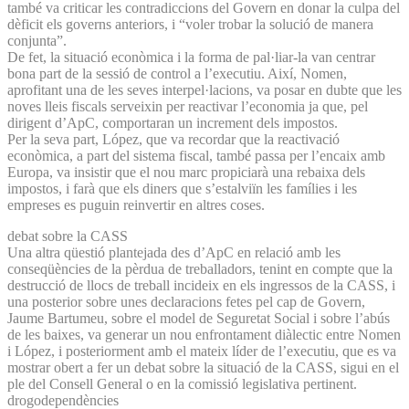
també va criticar les contradiccions del Govern en donar la culpa del
dèficit els governs anteriors, i “voler trobar la solució de manera
conjunta”.
De fet, la situació econòmica i la forma de pal·liar-la van centrar
bona part de la sessió de control a l’executiu. Així, Nomen,
aprofitant una de les seves interpel·lacions, va posar en dubte que les
noves lleis fiscals serveixin per reactivar l’economia ja que, pel
dirigent d’ApC, comportaran un increment dels impostos.
Per la seva part, López, que va recordar que la reactivació
econòmica, a part del sistema fiscal, també passa per l’encaix amb
Europa, va insistir que el nou marc propiciarà una rebaixa dels
impostos, i farà que els diners que s’estalviïn les famílies i les
empreses es puguin reinvertir en altres coses.
debat sobre la CASS
Una altra qüestió plantejada des d’ApC en relació amb les
conseqüències de la pèrdua de treballadors, tenint en compte que la
destrucció de llocs de treball incideix en els ingressos de la CASS, i
una posterior sobre unes declaracions fetes pel cap de Govern,
Jaume Bartumeu, sobre el model de Seguretat Social i sobre l’abús
de les baixes, va generar un nou enfrontament diàlectic entre Nomen
i López, i posteriorment amb el mateix líder de l’executiu, que es va
mostrar obert a fer un debat sobre la situació de la CASS, sigui en el
ple del Consell General o en la comissió legislativa pertinent.
drogodependències