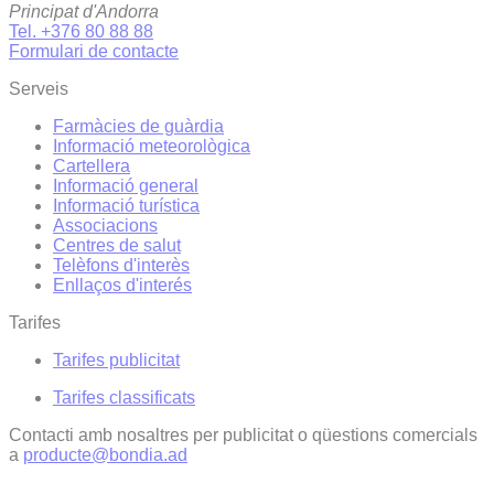
Principat d'Andorra
Tel. +376 80 88 88
Formulari de contacte
Serveis
Farmàcies de guàrdia
Informació meteorològica
Cartellera
Informació general
Informació turística
Associacions
Centres de salut
Telèfons d'interès
Enllaços d'interés
Tarifes
Tarifes publicitat
Tarifes classificats
Contacti amb nosaltres per publicitat o qüestions comercials
a
producte@bondia.ad