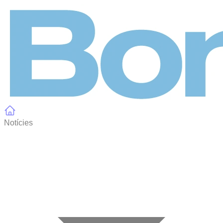
Panell de gestió de galetes
Notícies