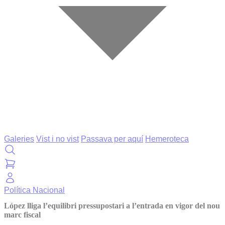
Galeries
Vist i no vist
Passava per aquí
Hemeroteca
Política
Nacional
López lliga l’equilibri pressupostari a l’entrada en vigor del nou
marc fiscal