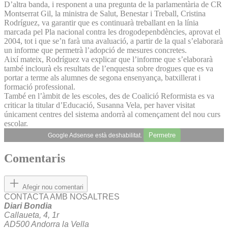
D’altra banda, i responent a una pregunta de la parlamentària de CR
Montserrat Gil, la ministra de Salut, Benestar i Treball, Cristina
Rodríguez, va garantir que es continuarà treballant en la línia
marcada pel Pla nacional contra les drogodepenbdències, aprovat el
2004, tot i que se’n farà una avaluació, a partir de la qual s’elaborarà
un informe que permetrà l’adopció de mesures concretes.
Així mateix, Rodríguez va explicar que l’informe que s’elaborarà
també inclourà els resultats de l’enquesta sobre drogues que es va
portar a terme als alumnes de segona ensenyança, batxillerat i
formació professional.
També en l’àmbit de les escoles, des de Coalició Reformista es va
criticar la titular d’Educació, Susanna Vela, per haver visitat
únicament centres del sistema andorrà al començament del nou curs
escolar.
Permetre
Google Adsense està deshabilitat.
Comentaris
Afegir nou comentari
CONTACTA AMB NOSALTRES
Diari Bondia
Callaueta, 4, 1r
AD500 Andorra la Vella