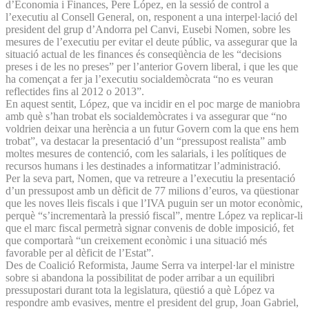
d’Economia i Finances, Pere López, en la sessió de control a
l’executiu al Consell General, on, responent a una interpel·lació del
president del grup d’Andorra pel Canvi, Eusebi Nomen, sobre les
mesures de l’executiu per evitar el deute públic, va assegurar que la
situació actual de les finances és conseqüència de les “decisions
preses i de les no preses” per l’anterior Govern liberal, i que les que
ha començat a fer ja l’executiu socialdemòcrata “no es veuran
reflectides fins al 2012 o 2013”.
En aquest sentit, López, que va incidir en el poc marge de maniobra
amb què s’han trobat els socialdemòcrates i va assegurar que “no
voldrien deixar una herència a un futur Govern com la que ens hem
trobat”, va destacar la presentació d’un “pressupost realista” amb
moltes mesures de contenció, com les salarials, i les polítiques de
recursos humans i les destinades a informatitzar l’administració.
Per la seva part, Nomen, que va retreure a l’executiu la presentació
d’un pressupost amb un dèficit de 77 milions d’euros, va qüestionar
que les noves lleis fiscals i que l’IVA puguin ser un motor econòmic,
perquè “s’incrementarà la pressió fiscal”, mentre López va replicar-li
que el marc fiscal permetrà signar convenis de doble imposició, fet
que comportarà “un creixement econòmic i una situació més
favorable per al dèficit de l’Estat”.
Des de Coalició Reformista, Jaume Serra va interpel·lar el ministre
sobre si abandona la possibilitat de poder arribar a un equilibri
pressupostari durant tota la legislatura, qüestió a què López va
respondre amb evasives, mentre el president del grup, Joan Gabriel,