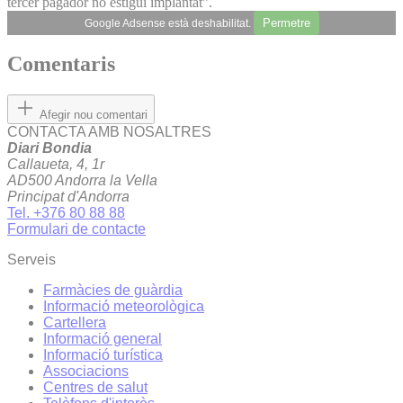
tercer pagador no estigui implantat”.
Permetre
Google Adsense està deshabilitat.
Comentaris
Afegir nou comentari
CONTACTA AMB NOSALTRES
Diari Bondia
Callaueta, 4, 1r
AD500 Andorra la Vella
Principat d'Andorra
Tel. +376 80 88 88
Formulari de contacte
Serveis
Farmàcies de guàrdia
Informació meteorològica
Cartellera
Informació general
Informació turística
Associacions
Centres de salut