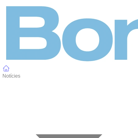
Panell de gestió de galetes
Notícies