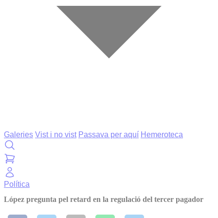
Galeries
Vist i no vist
Passava per aquí
Hemeroteca
Política
López pregunta pel retard en la regulació del tercer pagador