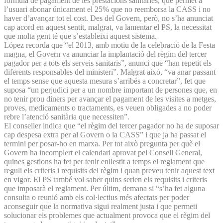
fórmula de pagament de les prestacions sanitàries, que permet a
l’usuari abonar únicament el 25% que no reemborsa la CASS i no
haver d’avançar tot el cost. Des del Govern, però, no s’ha anunciat
cap acord en aquest sentit, malgrat, va lamentar el PS, la necessitat
que molta gent té que s’estableixi aquest sistema.
López recorda que “el 2013, amb motiu de la celebració de la Festa
magna, el Govern va anunciar la implantació del règim del tercer
pagador per a tots els serveis sanitaris”, anunci que “han repetit els
diferents responsables del ministeri”. Malgrat això, “va anar passant
el temps sense que aquesta mesura s’arribés a concretar”, fet que
suposa “un perjudici per a un nombre important de persones que, en
no tenir prou diners per avançar el pagament de les visites a metges,
proves, medicaments o tractaments, es veuen obligades a no poder
rebre l’atenció sanitària que neces­siten”.
El conseller indica que “el règim del tercer pagador no ha de suposar
cap despesa extra per al Govern o la CASS” i que ja ha passat el
termini per posar-ho en marxa. Per tot això pregunta per què el
Govern ha incomplert el calendari aprovat pel Consell General,
quines gestions ha fet per tenir enllestit a temps el reglament que
reguli els criteris i requisits del règim i quan preveu tenir aquest text
en vigor. El PS també vol saber quins serien els requisits i criteris
que imposarà el reglament. Per últim, demana si “s’ha fet alguna
consulta o reunió amb els col·lectius més afectats per poder
aconseguir que la normativa sigui realment justa i que permeti
solucionar els problemes que actualment provoca que el règim del