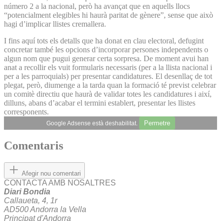
número 2 a la nacional, però ha avançat que en aquells llocs
“potencialment elegibles hi haurà paritat de gènere”, sense que això
hagi d’implicar llistes cremallera.
I fins aquí tots els detalls que ha donat en clau electoral, defugint
concretar també les opcions d’incorporar persones independents o
algun nom que pugui generar certa sorpresa. De moment avui han
anat a recollir els vuit formularis necessaris (per a la llista nacional i
per a les parroquials) per presentar candidatures. El desenllaç de tot
plegat, però, diumenge a la tarda quan la formació té previst celebrar
un comitè directiu que haurà de validar totes les candidatures i així,
dilluns, abans d’acabar el termini establert, presentar les llistes
corresponents.
Permetre
Google Adsense està deshabilitat.
Comentaris
Afegir nou comentari
CONTACTA AMB NOSALTRES
Diari Bondia
Callaueta, 4, 1r
AD500 Andorra la Vella
Principat d'Andorra