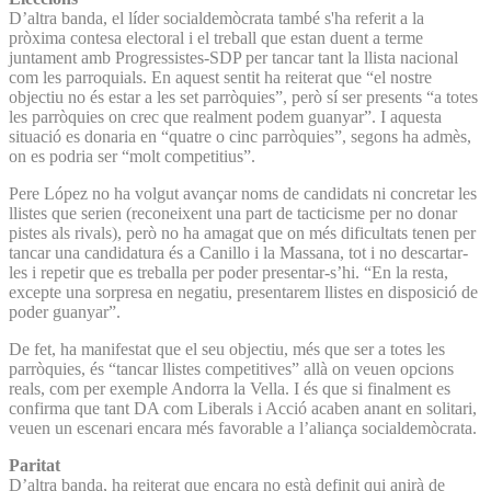
D’altra banda, el líder socialdemòcrata també s'ha referit a la
pròxima contesa electoral i el treball que estan duent a terme
juntament amb Progressistes-SDP per tancar tant la llista nacional
com les parroquials. En aquest sentit ha reiterat que “el nostre
objectiu no és estar a les set parròquies”, però sí ser presents “a totes
les parròquies on crec que realment podem guanyar”. I aquesta
situació es donaria en “quatre o cinc parròquies”, segons ha admès,
on es podria ser “molt competitius”.
Pere López no ha volgut avançar noms de candidats ni concretar les
llistes que serien (reconeixent una part de tacticisme per no donar
pistes als rivals), però no ha amagat que on més dificultats tenen per
tancar una candidatura és a Canillo i la Massana, tot i no descartar-
les i repetir que es treballa per poder presentar-s’hi. “En la resta,
excepte una sorpresa en negatiu, presentarem llistes en disposició de
poder guanyar”.
De fet, ha manifestat que el seu objectiu, més que ser a totes les
parròquies, és “tancar llistes competitives” allà on veuen opcions
reals, com per exemple Andorra la Vella. I és que si finalment es
confirma que tant DA com Liberals i Acció acaben anant en solitari,
veuen un escenari encara més favorable a l’aliança socialdemòcrata.
Paritat
D’altra banda, ha reiterat que encara no està definit qui anirà de