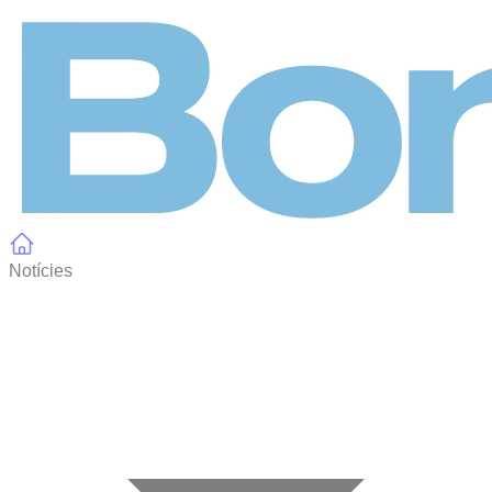
Panell de gestió de galetes
Notícies