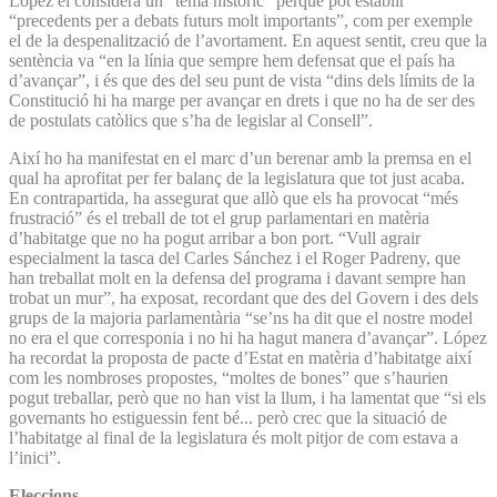
López el considera un “tema històric” perquè pot establir
“precedents per a debats futurs molt importants”, com per exemple
el de la despenalització de l’avortament. En aquest sentit, creu que la
sentència va “en la línia que sempre hem defensat que el país ha
d’avançar”, i és que des del seu punt de vista “dins dels límits de la
Constitució hi ha marge per avançar en drets i que no ha de ser des
de postulats catòlics que s’ha de legislar al Consell”.
Així ho ha manifestat en el marc d’un berenar amb la premsa en el
qual ha aprofitat per fer balanç de la legislatura que tot just acaba.
En contrapartida, ha assegurat que allò que els ha provocat “més
frustració” és el treball de tot el grup parlamentari en matèria
d’habitatge que no ha pogut arribar a bon port. “Vull agrair
especialment la tasca del Carles Sánchez i el Roger Padreny, que
han treballat molt en la defensa del programa i davant sempre han
trobat un mur”, ha exposat, recordant que des del Govern i des dels
grups de la majoria parlamentària “se’ns ha dit que el nostre model
no era el que corresponia i no hi ha hagut manera d’avançar”. López
ha recordat la proposta de pacte d’Estat en matèria d’habitatge així
com les nombroses propostes, “moltes de bones” que s’haurien
pogut treballar, però que no han vist la llum, i ha lamentat que “si els
governants ho estiguessin fent bé... però crec que la situació de
l’habitatge al final de la legislatura és molt pitjor de com estava a
l’inici”.
Eleccions