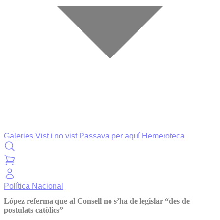
Galeries
Vist i no vist
Passava per aquí
Hemeroteca
Política
Nacional
López referma que al Consell no s’ha de legislar “des de
postulats catòlics”