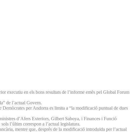
erior executiu en els bons resultats de l’informe emès pel Global Forum
da” de l’actual Govern.
 de Demòcrates per Andorra es limita a “la modificació puntual de dues
ministres d’Afers Exteriors, Gilbert Saboya, i Finances i Funció
ols l’últim correspon a l’actual legislatura.
ancària, mentre que, després de la modificació introduïda per l’actual