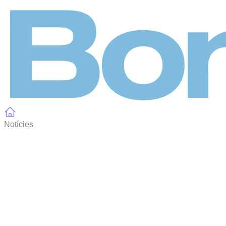
Panell de gestió de galetes
Notícies