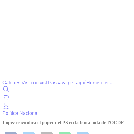
Galeries
Vist i no vist
Passava per aquí
Hemeroteca
Política
Nacional
López reivindica el paper del PS en la bona nota de l’OCDE