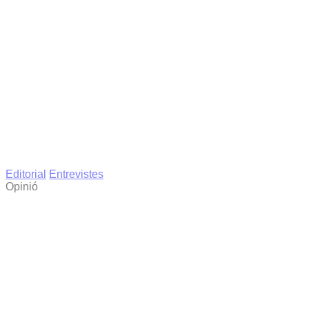
Editorial
Entrevistes
Opinió