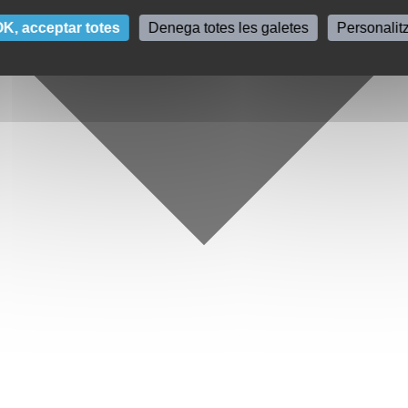
K, acceptar totes
Denega totes les galetes
Personalit