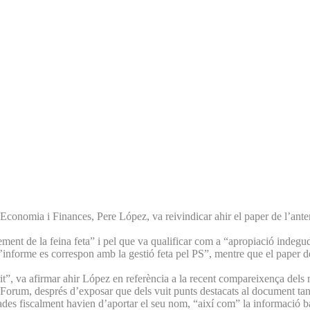
’Economia i Finances, Pere López, va reivindicar ahir el paper de l’ant
ent de la feina feta” i pel que va qualificar com a “apropiació indegu
 l’informe es correspon amb la gestió feta pel PS”, mentre que el paper
it”, va afirmar ahir López en referència a la recent compareixença dels 
 Forum, després d’exposar que dels vuit punts destacats al document tan s
gades fiscalment havien d’aportar el seu nom, “així com” la informació b