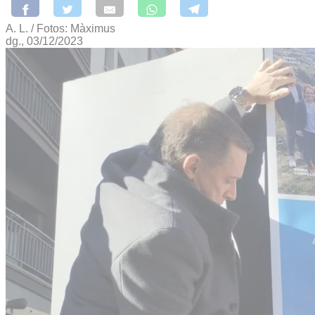
A. L. / Fotos: Màximus
dg., 03/12/2023