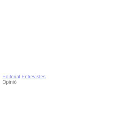
Editorial
Entrevistes
Opinió