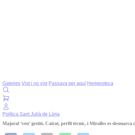
Galeries
Vist i no vist
Passava per aquí
Hemeroteca
Política
Sant Julià de Lòria
Majoral ‘ven’ gestió, Cairat, perfil tècnic, i Miralles es desmarca d