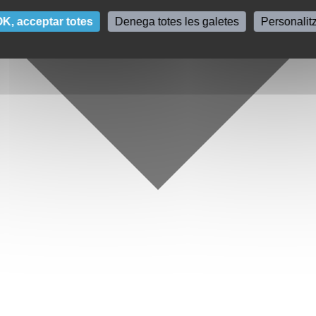
K, acceptar totes
Denega totes les galetes
Personalit