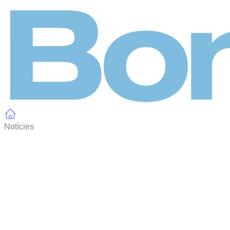
Panell de gestió de galetes
Notícies