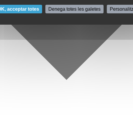
K, acceptar totes
Denega totes les galetes
Personalit