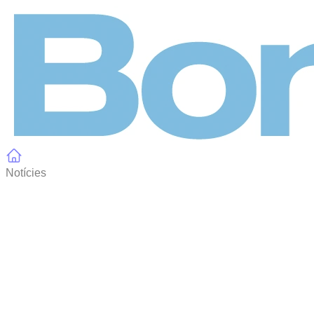
Panell de gestió de galetes
Notícies