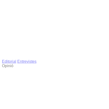
Editorial
Entrevistes
Opinió