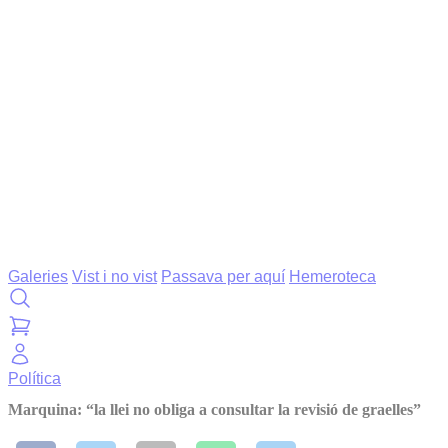
Galeries
Vist i no vist
Passava per aquí
Hemeroteca
Política
Marquina: “la llei no obliga a consultar la revisió de graelles”