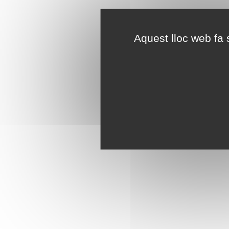
Aquest lloc web fa s