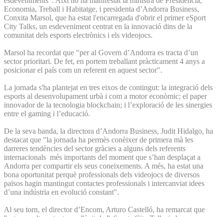
esdeveniments". Així ho ha manifestat la ministra de Presidència,
Economia, Treball i Habitatge, i presidenta d’Andorra Business,
Conxita Marsol, que ha estat l'encarregada d'obrir el primer eSport
City Talks, un esdeveniment centrat en la innovació dins de la
comunitat dels esports electrònics i els videojocs.
Marsol ha recordat que "per al Govern d’Andorra es tracta d’un
sector prioritari. De fet, en portem treballant pràcticament 4 anys a
posicionar el país com un referent en aquest sector".
La jornada s'ha plantejat en tres eixos de contingut: la integració dels
esports al desenvolupament urbà i com a motor econòmic; el paper
innovador de la tecnologia blockchain; i l’exploració de les sinergies
entre el gaming i l’educació.
De la seva banda, la directora d’Andorra Business, Judit Hidalgo, ha
destacat que "la jornada ha permès conèixer de primera mà les
darreres tendències del sector gràcies a alguns dels referents
internacionals més importants del moment que s’han desplaçat a
Andorra per compartir els seus coneixements. A més, ha estat una
bona oportunitat perquè professionals dels videojocs de diversos
països hagin mantingut contactes professionals i intercanviat idees
d’una indústria en evolució constant".
Al seu torn, el director d’Encom, Arturo Castelló, ha remarcat que