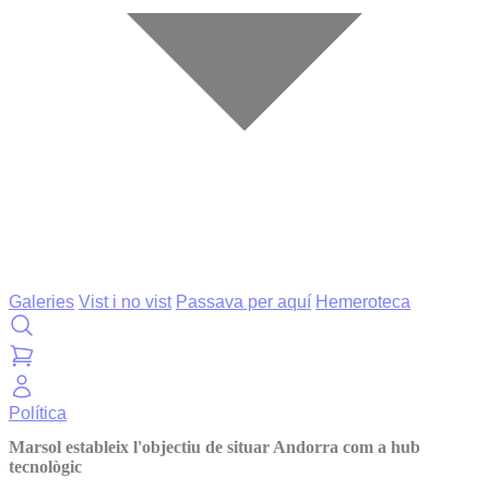
Galeries
Vist i no vist
Passava per aquí
Hemeroteca
Política
Marsol estableix l'objectiu de situar Andorra com a hub
tecnològic