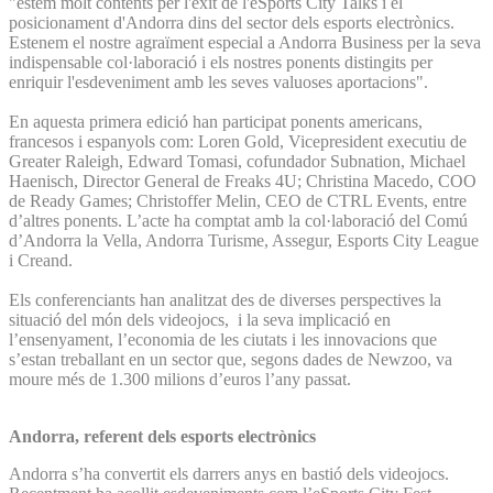
"estem molt contents per l'èxit de l'eSports City Talks i el
posicionament d'Andorra dins del sector dels esports electrònics.
Estenem el nostre agraïment especial a Andorra Business per la seva
indispensable col·laboració i els nostres ponents distingits per
enriquir l'esdeveniment amb les seves valuoses aportacions".
En aquesta primera edició han participat ponents americans,
francesos i espanyols com: Loren Gold, Vicepresident executiu de
Greater Raleigh, Edward Tomasi, cofundador Subnation, Michael
Haenisch, Director General de Freaks 4U; Christina Macedo, COO
de Ready Games; Christoffer Melin, CEO de CTRL Events, entre
d’altres ponents. L’acte ha comptat amb la col·laboració del Comú
d’Andorra la Vella, Andorra Turisme, Assegur, Esports City League
i Creand.
Els conferenciants han analitzat des de diverses perspectives la
situació del món dels videojocs, i la seva implicació en
l’ensenyament, l’economia de les ciutats i les innovacions que
s’estan treballant en un sector que, segons dades de Newzoo, va
moure més de 1.300 milions d’euros l’any passat.
Andorra, referent dels esports electrònics
Andorra s’ha convertit els darrers anys en bastió dels videojocs.