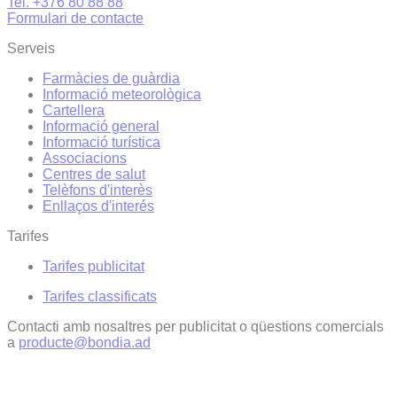
Tel. +376 80 88 88
Formulari de contacte
Serveis
Farmàcies de guàrdia
Informació meteorològica
Cartellera
Informació general
Informació turística
Associacions
Centres de salut
Telèfons d'interès
Enllaços d'interés
Tarifes
Tarifes publicitat
Tarifes classificats
Contacti amb nosaltres per publicitat o qüestions comercials
a
producte@bondia.ad