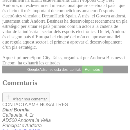
Recentment ha acollit esdeveniments com l’eSports City Fest
Andorra; un esdeveniment internacional que se celebra al país i que
és el circuit més important de competicions amateur d’esports
electrònics vinculat a DreamHack Spain. A més, el Govern andorrà,
juntament amb Andorra Business ha desenvolupat recentment un pla
estratègic per situar el país pirinenc com un actor a la cadena de
valor de la indústria i sector dels esports electrònics. De fet, Andorra
és el segon país d’Europa i el cinquè del món en aprovar una llei
que regula aquest sector i el primer a aprovar el desenvolupament
d’un pla estratègic.
Aquest primer eSport City Talks, organitzat per Andorra Business i
Encom, ha exhaurit les entrades.
Permetre
Google Adsense està deshabilitat.
Comentaris
Afegir nou comentari
CONTACTA AMB NOSALTRES
Diari Bondia
Callaueta, 4, 1r
AD500 Andorra la Vella
Principat d'Andorra