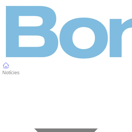
Panell de gestió de galetes
Notícies