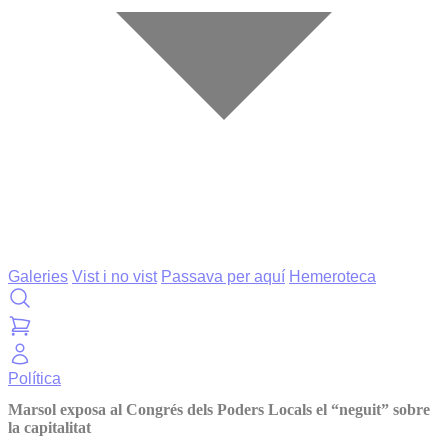
Galeries
Vist i no vist
Passava per aquí
Hemeroteca
Política
Marsol exposa al Congrés dels Poders Locals el “neguit” sobre
la capitalitat