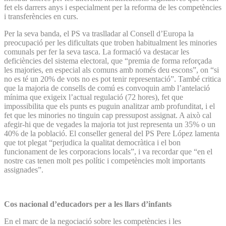
fet els darrers anys i especialment per la reforma de les competències
i transferències en curs.
Per la seva banda, el PS va traslladar al Consell d’Europa la
preocupació per les dificultats que troben habitualment les minories
comunals per fer la seva tasca. La formació va destacar les
deficiències del sistema electoral, que “premia de forma reforçada
les majories, en especial als comuns amb només deu escons”, on “si
no es té un 20% de vots no es pot tenir representació”. També critica
que la majoria de consells de comú es convoquin amb l’antelació
mínima que exigeix l’actual regulació (72 hores), fet que
impossibilita que els punts es puguin analitzar amb profunditat, i el
fet que les minories no tinguin cap pressupost assignat. A això cal
afegir-hi que de vegades la majoria tot just representa un 35% o un
40% de la població. El conseller general del PS Pere López lamenta
que tot plegat “perjudica la qualitat democràtica i el bon
funcionament de les corporacions locals”, i va recordar que “en el
nostre cas tenen molt pes polític i competències molt importants
assignades”.
Cos nacional d’educadors per a les llars d’infants
En el marc de la negociació sobre les competències i les