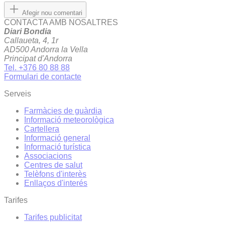
Afegir nou comentari
CONTACTA AMB NOSALTRES
Diari Bondia
Callaueta, 4, 1r
AD500 Andorra la Vella
Principat d'Andorra
Tel. +376 80 88 88
Formulari de contacte
Serveis
Farmàcies de guàrdia
Informació meteorològica
Cartellera
Informació general
Informació turística
Associacions
Centres de salut
Telèfons d'interès
Enllaços d'interés
Tarifes
Tarifes publicitat