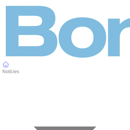
Panell de gestió de galetes
Notícies