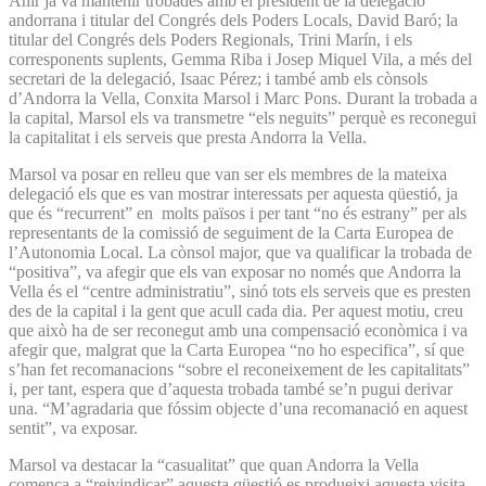
Ahir ja va mantenir trobades amb el president de la delegació
andorrana i titular del Congrés dels Poders Locals, David Baró; la
titular del Congrés dels Poders Regionals, Trini Marín, i els
corresponents suplents, Gemma Riba i Josep Miquel Vila, a més del
secretari de la delegació, Isaac Pérez; i també amb els cònsols
d’Andorra la Vella, Conxita Marsol i Marc Pons. Durant la trobada a
la capital, Marsol els va transmetre “els neguits” perquè es reconegui
la capitalitat i els serveis que presta Andorra la Vella.
Marsol va posar en relleu que van ser els membres de la mateixa
delegació els que es van mostrar interessats per aquesta qüestió, ja
que és “recurrent” en molts països i per tant “no és estrany” per als
representants de la comissió de seguiment de la Carta Europea de
l’Autonomia Local. La cònsol major, que va qualificar la trobada de
“positiva”, va afegir que els van exposar no només que Andorra la
Vella és el “centre administratiu”, sinó tots els serveis que es presten
des de la capital i la gent que acull cada dia. Per aquest motiu, creu
que això ha de ser reconegut amb una compensació econòmica i va
afegir que, malgrat que la Carta Europea “no ho especifica”, sí que
s’han fet recomanacions “sobre el reconeixement de les capitalitats”
i, per tant, espera que d’aquesta trobada també se’n pugui derivar
una. “M’agradaria que fóssim objecte d’una recomanació en aquest
sentit”, va exposar.
Marsol va destacar la “casualitat” que quan Andorra la Vella
comença a “reivindicar” aquesta qüestió es produeixi aquesta visita,