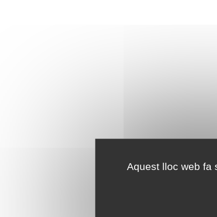
Aquest lloc web fa s