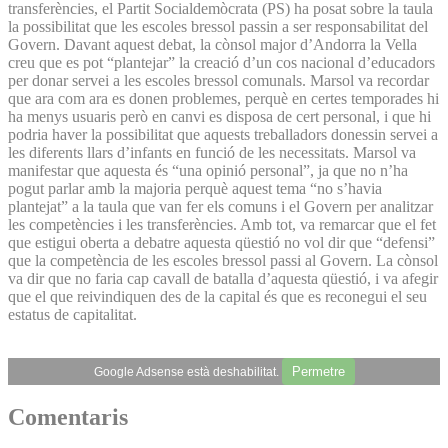
transferències, el Partit Socialdemòcrata (PS) ha posat sobre la taula
la possibilitat que les escoles bressol passin a ser responsabilitat del
Govern. Davant aquest debat, la cònsol major d’Andorra la Vella
creu que es pot “plantejar” la creació d’un cos nacional d’educadors
per donar servei a les escoles bressol comunals. Marsol va recordar
que ara com ara es donen problemes, perquè en certes temporades hi
ha menys usuaris però en canvi es disposa de cert personal, i que hi
podria haver la possibilitat que aquests treballadors donessin servei a
les diferents llars d’infants en funció de les necessitats. Marsol va
manifestar que aquesta és “una opinió personal”, ja que no n’ha
pogut parlar amb la majoria perquè aquest tema “no s’havia
plantejat” a la taula que van fer els comuns i el Govern per analitzar
les competències i les transferències. Amb tot, va remarcar que el fet
que estigui oberta a debatre aquesta qüestió no vol dir que “defensi”
que la competència de les escoles bressol passi al Govern. La cònsol
va dir que no faria cap cavall de batalla d’aquesta qüestió, i va afegir
que el que reivindiquen des de la capital és que es reconegui el seu
estatus de capitalitat.
Permetre
Google Adsense està deshabilitat.
Comentaris