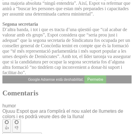
una majoria absoluta “ningú entendria”. Així, Espot va refermar que
anirà a “buscar les persones que estan més preparades i capacitades
per assumir una determinada cartera ministerial”.
Segona secretaria
D’altra banda, i tot i que es tracta d’una qüestió que “cal acabar de
valorar amb els grups”, Espot considera que “seria prou just i
adequat” que la segona secretaria de Sindicatura fos ocupada per un
conseller general de Concòrdia tenint en compte que és la formació
que “té més representació parlamentària i més suport popular a les
urnes després de Demòcrates”. Amb tot, el líder taronja va assegurar
que si la candidatura per ocupar la segona secretaria fos d’alguna
altra formació “no tindríem cap inconvenient a donar-hi suport i
facilitar-ho”.
Permetre
Google Adsense està deshabilitat.
Comentaris
humor
Ojuuu Espot que ara t'omplirà el nou xalet de llumetes de
colors i es podrà veure des de la lluna!
👍
👎