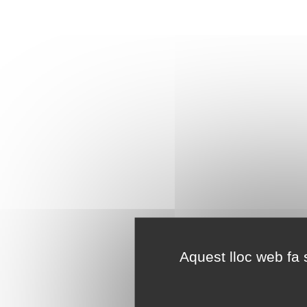
Aquest lloc web fa s