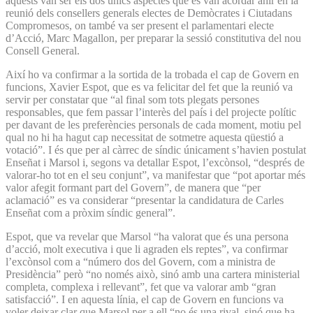
aquests van ser els dos únics aspectes que es van acordar ahir en la
reunió dels consellers generals electes de Demòcrates i Ciutadans
Compromesos, on també va ser present el parlamentari electe
d’Acció, Marc Magallon, per preparar la sessió constitutiva del nou
Consell General.
Així ho va confirmar a la sortida de la trobada el cap de Govern en
funcions, Xavier Espot, que es va felicitar del fet que la reunió va
servir per constatar que “al final som tots plegats persones
responsables, que fem passar l’interès del país i del projecte polític
per davant de les preferències personals de cada moment, motiu pel
qual no hi ha hagut cap necessitat de sotmetre aquesta qüestió a
votació”. I és que per al càrrec de síndic únicament s’havien postulat
Enseñat i Marsol i, segons va detallar Espot, l’excònsol, “després de
valorar-ho tot en el seu conjunt”, va manifestar que “pot aportar més
valor afegit formant part del Govern”, de manera que “per
aclamació” es va considerar “presentar la candidatura de Carles
Enseñat com a pròxim síndic general”.
Espot, que va revelar que Marsol “ha valorat que és una persona
d’acció, molt executiva i que li agraden els reptes”, va confirmar
l’excònsol com a “número dos del Govern, com a ministra de
Presidència” però “no només això, sinó amb una cartera ministerial
completa, complexa i rellevant”, fet que va valorar amb “gran
satisfacció”. I en aquesta línia, el cap de Govern en funcions va
voler deixar clar que Marsol per a ell “no és una rival, sinó que ha