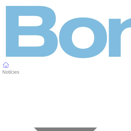
Panell de gestió de galetes
Notícies