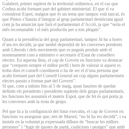
Galabert, primer suplent de la territorial ordinenca, en el cas que
Codina acabi formant part del gabinet ministerial. El que sí va
considerar Espot, malgrat que és un tema que tampoc està tancat, és
que Pintos s’hauria d’integrar al grup parlamentari demòcrata igual
com ja ha anunciat que farà el parlamentari d’Acció, ja que “seria el
més recomanable i el més productiu per a tots plegats”.
Quant a la presidència del grup parlamentari, tampoc hi ha a hores
d’ara res decidit, ja que també dependrà de les converses pendents
amb Liberals i dels moviments que es puguin produir amb el
nomenament com a ministres o secretaris d’Estat de consellers
electes. En aquesta línia, el cap de Govern en funcions va destacar
que “cerquem sempre el millor perfil i hem de valorar si aquest es
troba dins el consell constituent o ha de ser el d’una persona que
acabi formant part del Consell General un cop alguns parlamentaris
electes passin a formar part del Govern”.
Sí que, com a mínim fins al 5 de maig, quan haurien de quedar
definits els presidents i presidents suplents dels grups parlamentaris,
les funcions les assumirà el mateix Espot, que de fet és qui porta ja
les converses amb la resta de grups.
Pel que fa a la configuració del futur executiu, el cap de Govern en
funcions va assegurar que, tret de Marsol, “no hi ha res decidit”, i va
insistir en la voluntat ja expressada dilluns de “buscar les millors
persones” i “fugir de quotes de partit, coalicions i peatges” que amb