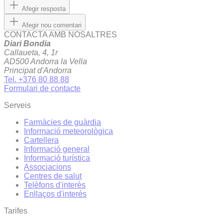
Afegir resposta
Afegir nou comentari
CONTACTA AMB NOSALTRES
Diari Bondia
Callaueta, 4, 1r
AD500 Andorra la Vella
Principat d'Andorra
Tel. +376 80 88 88
Formulari de contacte
Serveis
Farmàcies de guàrdia
Informació meteorològica
Cartellera
Informació general
Informació turística
Associacions
Centres de salut
Telèfons d'interès
Enllaços d'interés
Tarifes