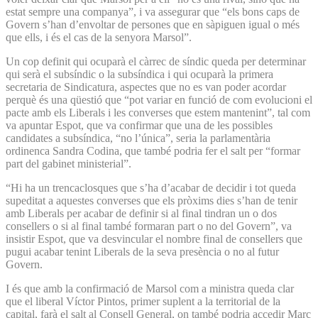
estat sempre una companya”, i va assegurar que “els bons caps de
Govern s’han d’envoltar de persones que en sàpiguen igual o més
que ells, i és el cas de la senyora Marsol”.
Un cop definit qui ocuparà el càrrec de síndic queda per determinar
qui serà el subsíndic o la subsíndica i qui ocuparà la primera
secretaria de Sindicatura, aspectes que no es van poder acordar
perquè és una qüestió que “pot variar en funció de com evolucioni el
pacte amb els Liberals i les converses que estem mantenint”, tal com
va apuntar Espot, que va confirmar que una de les possibles
candidates a subsíndica, “no l’única”, seria la parlamentària
ordinenca Sandra Codina, que també podria fer el salt per “formar
part del gabinet ministerial”.
“Hi ha un trencaclosques que s’ha d’acabar de decidir i tot queda
supeditat a aquestes converses que els pròxims dies s’han de tenir
amb Liberals per acabar de definir si al final tindran un o dos
consellers o si al final també formaran part o no del Govern”, va
insistir Espot, que va desvincular el nombre final de consellers que
pugui acabar tenint Liberals de la seva presència o no al futur
Govern.
I és que amb la confirmació de Marsol com a ministra queda clar
que el liberal Víctor Pintos, primer suplent a la territorial de la
capital, farà el salt al Consell General, on també podria accedir Marc