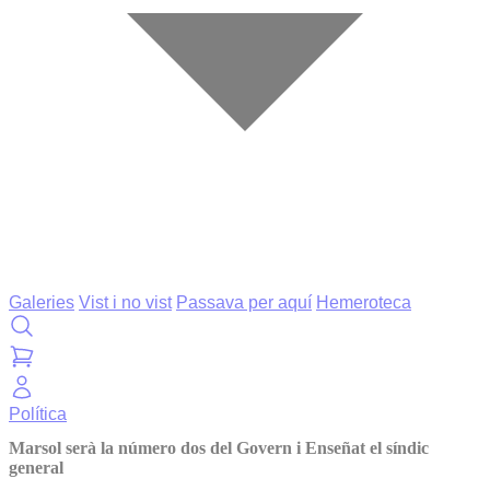
Galeries
Vist i no vist
Passava per aquí
Hemeroteca
Política
Marsol serà la número dos del Govern i Enseñat el síndic
general