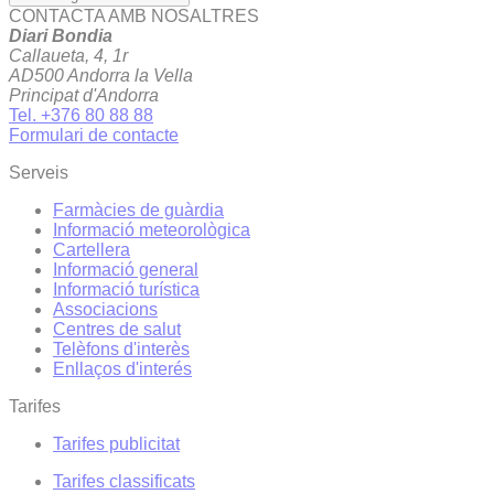
CONTACTA AMB NOSALTRES
Diari Bondia
Callaueta, 4, 1r
AD500 Andorra la Vella
Principat d'Andorra
Tel. +376 80 88 88
Formulari de contacte
Serveis
Farmàcies de guàrdia
Informació meteorològica
Cartellera
Informació general
Informació turística
Associacions
Centres de salut
Telèfons d'interès
Enllaços d'interés
Tarifes
Tarifes publicitat
Tarifes classificats