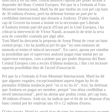
molt difícil fer un banc central andorrà i aposta per poder arribar a
dependre del Banc Central Europeu. Pel que fa a l'entrada al Fons
Monetari Internacional, Martí ha dit que tindria un cost pel cap baix
de 30 milions d'euros, però ha defensat formar-ne part per la
credibilitat internacional que donaria a Andorra. D'altra banda, el
cap de Govern ha tornat a insistir en la necessitat que Liberals
d'Andorra formin part del pacte d'Estat per la Unió Europea, i ha
criticat la intervenció de Víctor Naudi, acusant-lo de tenir la seva
acta de conseller coartada per algú altre.
Toni Martí ha descartat la proposta de Josep Pintat de crear un banc
central propi, i ho ha justificat pel fet que "no som emissors de
moneda ni tenim el múscul necessari". En canvi, aposta per estudiar
la possibilitat que el supervisor andorrà pugui estar tutelat per un
supervisor europeu, com a primer pas per poder disposar del Banc
Central Europeu com a recurs d'última instància, i fins i tot incloure
aquesta possibilitat dins de l'acord d'associació.
Pel que fa a l'entrada al Fons Monetari Internacional, Martí ha dit
que algunes vegades, excepcionalment aquest òrgan ha fet de
prestador d'última instància però "en si no ho és". Així, ha defensat
que Andorra en pugui ser membre, perquè "ens dóna credibilitat a
nivell internacional", però ha alertat que podria costar, pel cap baix,
30 milions d'euros. Amb tot, ha indicat que el fet de no disposar d'un
banc central pot fer estalviar uns 10 o 12 milions d'euros.
D'altra banda, Martí ha agraït el to de totes les intervencions excepte