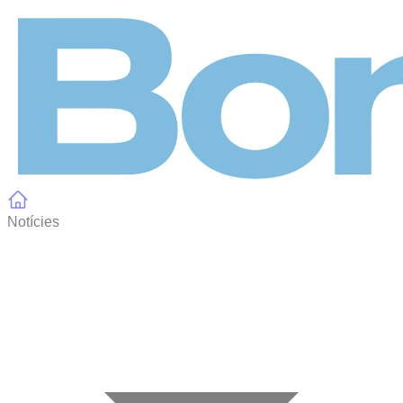
Panell de gestió de galetes
Notícies