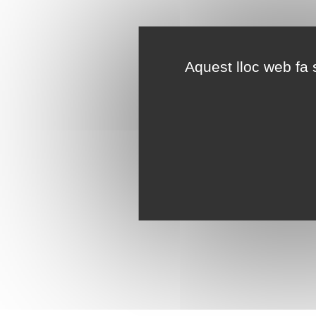
Aquest lloc web fa s