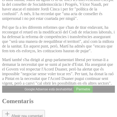
la del conseller de Socialdemocràcia i Progrés, Víctor Naudi, per
haver atacat el ministre Jordi Cinca i per fer "política de la
confusió". A més, li ha recordat que "una acta de conseller és
unipersonal i no pot estar coartada per ningú".
Pel que fa a les diferents reformes que s'han de tirar endavant, ha
reconegut el retard en la modificació del Codi de relacions laborals, i
ha defensat la reforma de competències i transferències assegurant
que "serà una manera de reequilibrar el territori", així com la millora
de la sanitat. En aquest punt, però, Martí ha admès que "encara que
fem tots els esforços, les cotitzacions hauran de pujar".
Martí també s'ha dirigit al grup parlamentari liberal per tornar-li a
demanar la necessitat que se sumi al pacte d'Estat. Ha assegurat que
el Govern vol respectar l'Acord Duaner, però ha alertat que és
impossible "negociar sense voler tocar res". Per tant, ha donat la raó
a Pintat en la necessitat que l'Acord Duaner pugui continuar sent
vigent, però a canvi "cal obrir les possibilitats en els altres sectors".
Permetre
Google Adsense està deshabilitat.
Comentaris
Afegir nou comentari