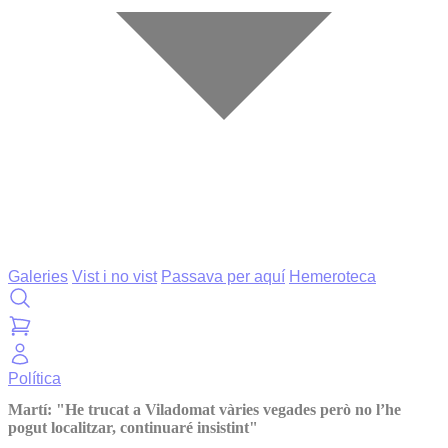
Galeries
Vist i no vist
Passava per aquí
Hemeroteca
Política
Martí: "He trucat a Viladomat vàries vegades però no l’he
pogut localitzar, continuaré insistint"