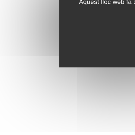
Aquest lloc web fa s