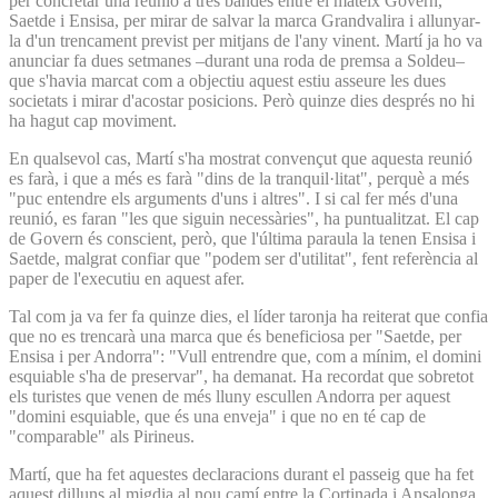
per concretar una reunió a tres bandes entre el mateix Govern,
Saetde i Ensisa, per mirar de salvar la marca Grandvalira i allunyar-
la d'un trencament previst per mitjans de l'any vinent. Martí ja ho va
anunciar fa dues setmanes –durant una roda de premsa a Soldeu–
que s'havia marcat com a objectiu aquest estiu asseure les dues
societats i mirar d'acostar posicions. Però quinze dies després no hi
ha hagut cap moviment.
En qualsevol cas, Martí s'ha mostrat convençut que aquesta reunió
es farà, i que a més es farà "dins de la tranquil·litat", perquè a més
"puc entendre els arguments d'uns i altres". I si cal fer més d'una
reunió, es faran "les que siguin necessàries", ha puntualitzat. El cap
de Govern és conscient, però, que l'última paraula la tenen Ensisa i
Saetde, malgrat confiar que "podem ser d'utilitat", fent referència al
paper de l'executiu en aquest afer.
Tal com ja va fer fa quinze dies, el líder taronja ha reiterat que confia
que no es trencarà una marca que és beneficiosa per "Saetde, per
Ensisa i per Andorra": "Vull entrendre que, com a mínim, el domini
esquiable s'ha de preservar", ha demanat. Ha recordat que sobretot
els turistes que venen de més lluny escullen Andorra per aquest
"domini esquiable, que és una enveja" i que no en té cap de
"comparable" als Pirineus.
Martí, que ha fet aquestes declaracions durant el passeig que ha fet
aquest dilluns al migdia al nou camí entre la Cortinada i Ansalonga,