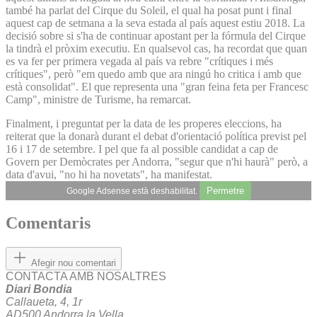
també ha parlat del Cirque du Soleil, el qual ha posat punt i final
aquest cap de setmana a la seva estada al país aquest estiu 2018. La
decisió sobre si s'ha de continuar apostant per la fórmula del Cirque
la tindrà el pròxim executiu. En qualsevol cas, ha recordat que quan
es va fer per primera vegada al país va rebre "crítiques i més
crítiques", però "em quedo amb que ara ningú ho critica i amb que
està consolidat". El que representa una "gran feina feta per Francesc
Camp", ministre de Turisme, ha remarcat.
Finalment, i preguntat per la data de les properes eleccions, ha
reiterat que la donarà durant el debat d'orientació política previst pel
16 i 17 de setembre. I pel que fa al possible candidat a cap de
Govern per Demòcrates per Andorra, "segur que n'hi haurà" però, a
data d'avui, "no hi ha novetats", ha manifestat.
Permetre
Google Adsense està deshabilitat.
Comentaris
Afegir nou comentari
CONTACTA AMB NOSALTRES
Diari Bondia
Callaueta, 4, 1r
AD500 Andorra la Vella