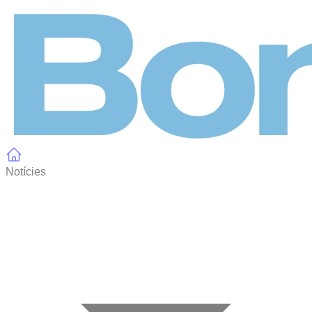
Panell de gestió de galetes
Notícies