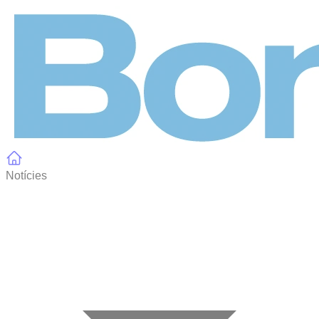
Panell de gestió de galetes
Notícies