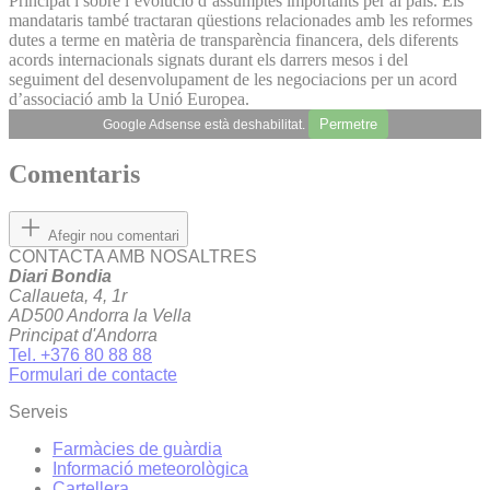
Principat i sobre l’evolució d’assumptes importants per al país. Els
mandataris també tractaran qüestions relacionades amb les reformes
dutes a terme en matèria de transparència financera, dels diferents
acords internacionals signats durant els darrers mesos i del
seguiment del desenvolupament de les negociacions per un acord
d’associació amb la Unió Europea.
Permetre
Google Adsense està deshabilitat.
Comentaris
Afegir nou comentari
CONTACTA AMB NOSALTRES
Diari Bondia
Callaueta, 4, 1r
AD500 Andorra la Vella
Principat d'Andorra
Tel. +376 80 88 88
Formulari de contacte
Serveis
Farmàcies de guàrdia
Informació meteorològica
Cartellera