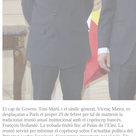
El cap de Govern, Toni Martí, i el síndic general, Vicenç Mateu, es
desplaçaran a París el proper 29 de febrer per tal de mantenir la
tradicional reunió anual institucional amb el copríncep francès,
François Hollande. La trobada tindrà lloc al Palau de l’Elisi. La
reunió servirà per informar el copríncep sobre l’actualitat política del