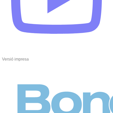
Versió impresa