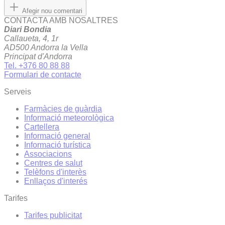
Afegir nou comentari
CONTACTA AMB NOSALTRES
Diari Bondia
Callaueta, 4, 1r
AD500 Andorra la Vella
Principat d'Andorra
Tel. +376 80 88 88
Formulari de contacte
Serveis
Farmàcies de guàrdia
Informació meteorològica
Cartellera
Informació general
Informació turística
Associacions
Centres de salut
Telèfons d'interès
Enllaços d'interés
Tarifes
Tarifes publicitat