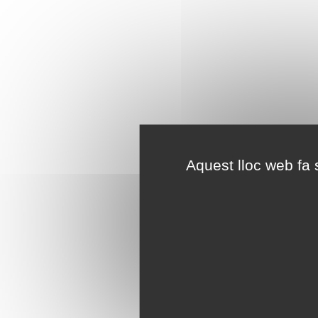
Aquest lloc web fa s