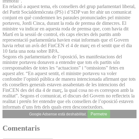
immoral”.
En relació a aquest tema, els consellers del grup parlamentari liberal,
del Partit Socialdemòcrata (PS) i d’SDP van fer ahir un comunicat
conjunt en què condemnen les paraules pronunciades pel ministre
portaveu, Jordi Cinca, durant la roda de premsa de dimecres. El
ministre va indicar en aquesta roda de premsa que, com havia dit
Martí en la sessió de control, els caps electes dels partits amb
representació parlamentària havien estat informats que el Govern
havia rebut un avís del FinCEN el 4 de març en el sentit que el dia
10 faria una nota sobre BPA.
Segons els parlamentaris de l’oposició, les manifestacions del
ministre portaveu donaven a entendre que tots els partits són
coresponsables de totes les “actuacions” i “omissions” fetes en
aquest afer. “En aquest sentit, el ministre portaveu va voler
confondre l’opinió pública de manera intencionada afirmant que tots
els consellers generals estaven assabentats de les intencions del
FinCEN des del dia 4 de març, la qual cosa no es correspon amb la
realitat”. Segons el comunicat, el discurs del Govern no reflecteix la
realitat i pretén fer entendre que els consellers de l’oposició estaven
informats d’uns fets dels quals eren desconeixedors.
Permetre
Google Adsense està deshabilitat.
Comentaris