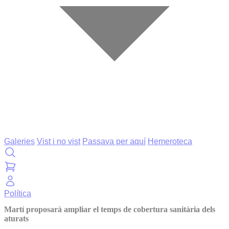
Galeries
Vist i no vist
Passava per aquí
Hemeroteca
Política
Martí proposarà ampliar el temps de cobertura sanitària dels
aturats