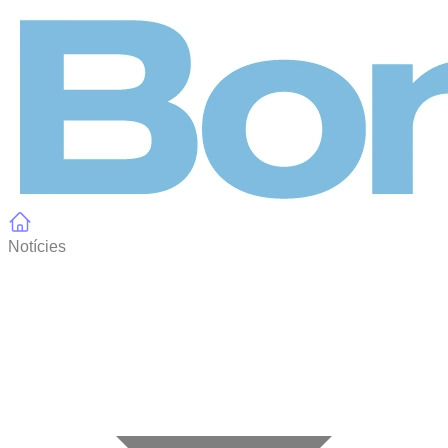
Panell de gestió de galetes
Notícies