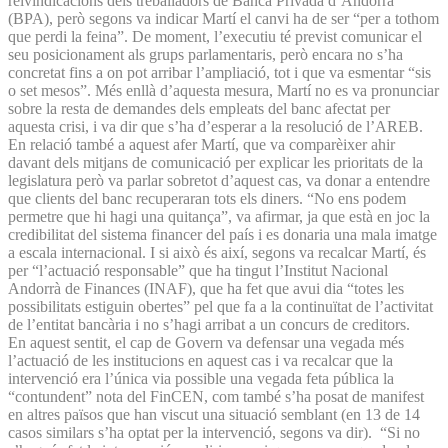
reivindicacions dels treballadors de Banca Privada d’Andorra
(BPA), però segons va indicar Martí el canvi ha de ser “per a tothom
que perdi la feina”. De moment, l’executiu té previst comunicar el
seu posicionament als grups parlamentaris, però encara no s’ha
concretat fins a on pot arribar l’ampliació, tot i que va esmentar “sis
o set mesos”. Més enllà d’aquesta mesura, Martí no es va pronunciar
sobre la resta de demandes dels empleats del banc afectat per
aquesta crisi, i va dir que s’ha d’esperar a la resolució de l’AREB.
En relació també a aquest afer Martí, que va comparèixer ahir
davant dels mitjans de comunicació per explicar les prioritats de la
legislatura però va parlar sobretot d’aquest cas, va donar a entendre
que clients del banc recuperaran tots els diners. “No ens podem
permetre que hi hagi una quitança”, va afirmar, ja que està en joc la
credibilitat del sistema financer del país i es donaria una mala imatge
a escala internacional. I si això és així, segons va recalcar Martí, és
per “l’actuació responsable” que ha tingut l’Institut Nacional
Andorrà de Finances (INAF), que ha fet que avui dia “totes les
possibilitats estiguin obertes” pel que fa a la continuïtat de l’activitat
de l’entitat bancària i no s’hagi arribat a un concurs de creditors.
En aquest sentit, el cap de Govern va defensar una vegada més
l’actuació de les institucions en aquest cas i va recalcar que la
intervenció era l’única via possible una vegada feta pública la
“contundent” nota del FinCEN, com també s’ha posat de manifest
en altres països que han viscut una situació semblant (en 13 de 14
casos similars s’ha optat per la intervenció, segons va dir). “Si no