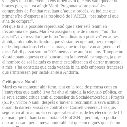
s’hagués fet la intervenció ens dirien avui que ens vam quedar de
braços plegats”, va afegir Martí. Preguntat sobre possibles
compradors de l’entitat resultant d’aquest procés, va indicar que
primer s’ha d’esperar a la resolució de l’AREB, “per saber el que
s’ha de comprar”.
Pel que fa a la possible repercussió que l’afer està tenint en
l’economia del país, Martí va assegurar que de moment “no l’ha
afectat”, i va ressaltar que hi ha “una dinàmica positiva” en aquest
àmbit, amb molts indicadors que s’estan recuperant, per exemple el
de les importacions i el dels aturats, que tot i que van augmentar el
mes d’abril passat són un 20% menys que ara fa un any. Tampoc no
s’està notant aquesta crisi bancària en la inversió estrangera, ja que
el nombre de sol·licituds es manté estabilitzat en el darrer trimestre i,
a més, s’ha constatat que cada vegada hi ha més empreses franceses
que s’interessen per instal·lar-se a Andorra.
Crítiques a Naudi
Martí es va mantenir ahir ferm, tant en la roda de premsa com en
l’entrevista que també li va fer ahir al migdia la televisió pública, en
la seva actitud crítica amb el conseller de Socialdemocràcia i Progrés
(SDP), Víctor Naudi, després d’haver-li recriminat la seva actitud
durant la darrera sessió de control del Consell General. I és que,
segons va afirmar, no és cert que sabés abans de les eleccions de l’1
de març que hi hauria una nota del FinCEN i, per tant, no podia
deixar passar “per la meva honorabilitat que em digués que sóc un