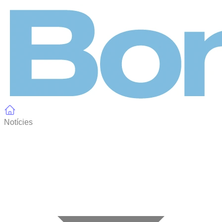
Panell de gestió de galetes
Notícies