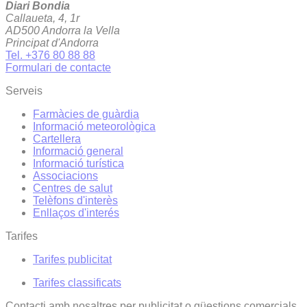
Diari Bondia
Callaueta, 4, 1r
AD500 Andorra la Vella
Principat d'Andorra
Tel. +376 80 88 88
Formulari de contacte
Serveis
Farmàcies de guàrdia
Informació meteorològica
Cartellera
Informació general
Informació turística
Associacions
Centres de salut
Telèfons d'interès
Enllaços d'interés
Tarifes
Tarifes publicitat
Tarifes classificats
Contacti amb nosaltres per publicitat o qüestions comercials