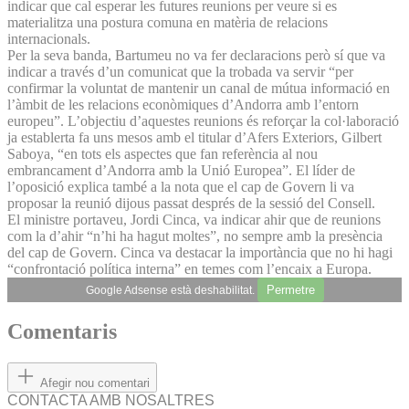
indicar que cal esperar les futures reunions per veure si es
materialitza una postura comuna en matèria de relacions
internacionals.
Per la seva banda, Bartumeu no va fer declaracions però sí que va
indicar a través d’un comunicat que la trobada va servir “per
confirmar la voluntat de mantenir un canal de mútua informació en
l’àmbit de les relacions econòmiques d’An­dorra amb l’entorn
europeu”. L’objectiu d’aquestes reunions és reforçar la col·laboració
ja establerta fa uns mesos amb el titular d’Afers Exteriors, Gilbert
Saboya, “en tots els aspectes que fan referència al nou
embrancament d’Andorra amb la Unió Europea”. El líder de
l’oposició explica també a la nota que el cap de Govern li va
proposar la reunió dijous passat després de la sessió del Consell.
El ministre portaveu, Jordi Cinca, va indicar ahir que de reunions
com la d’ahir “n’hi ha hagut moltes”, no sempre amb la presència
del cap de Govern. Cinca va destacar la importància que no hi hagi
“confrontació política interna” en temes com l’encaix a Europa.
Permetre
Google Adsense està deshabilitat.
Comentaris
Afegir nou comentari
CONTACTA AMB NOSALTRES