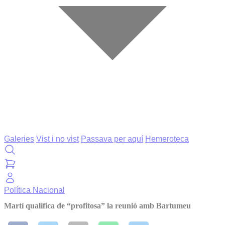
Galeries
Vist i no vist
Passava per aquí
Hemeroteca
Política
Nacional
Martí qualifica de “profitosa” la reunió amb Bartumeu