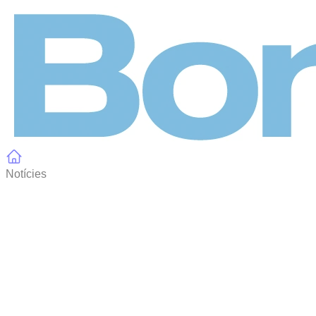
Panell de gestió de galetes
Notícies