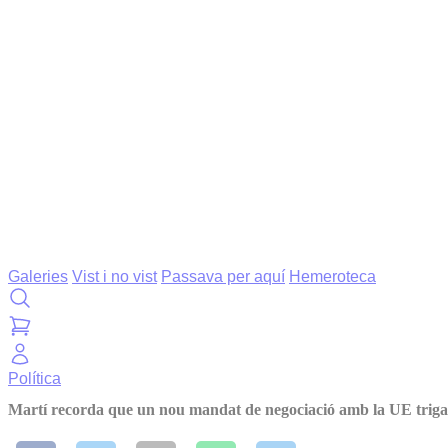
Galeries
Vist i no vist
Passava per aquí
Hemeroteca
Política
Martí recorda que un nou mandat de negociació amb la UE triga