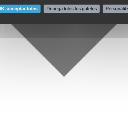
K, acceptar totes
Denega totes les galetes
Personalit