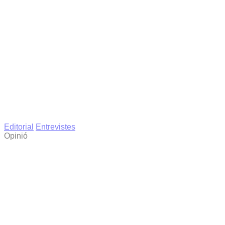
Editorial
Entrevistes
Opinió