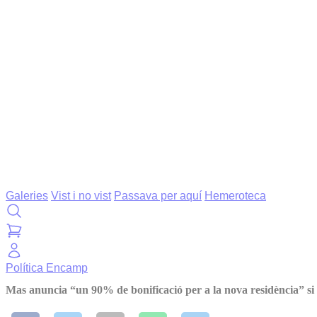
Galeries
Vist i no vist
Passava per aquí
Hemeroteca
Política
Encamp
Mas anuncia “un 90% de bonificació per a la nova residència” s