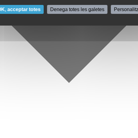
K, acceptar totes
Denega totes les galetes
Personalit