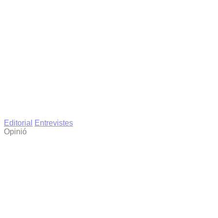
Editorial
Entrevistes
Opinió