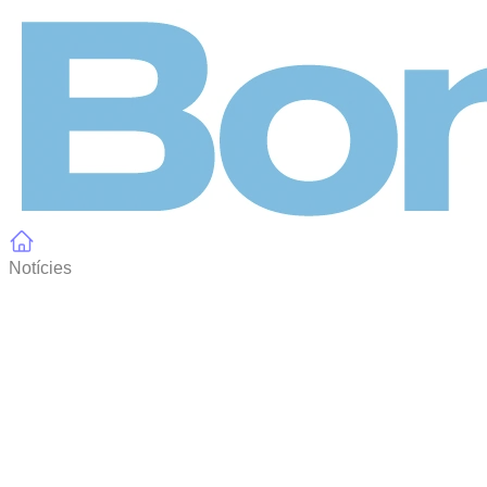
Panell de gestió de galetes
Notícies