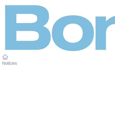
Panell de gestió de galetes
Notícies