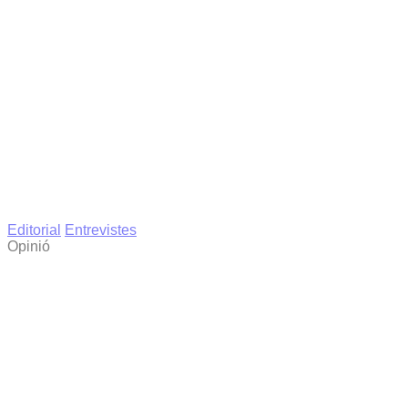
Editorial
Entrevistes
Opinió